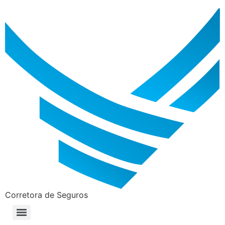
Corretora de Seguros