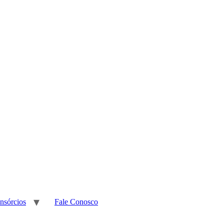
nsórcios
Fale Conosco