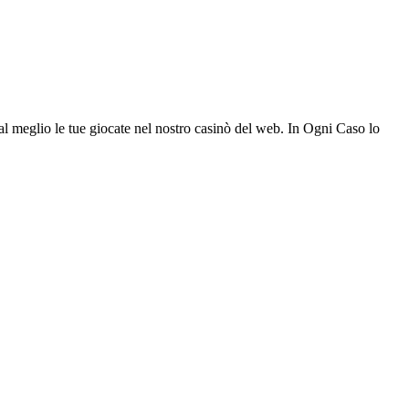
al meglio le tue giocate nel nostro casinò del web. In Ogni Caso lo