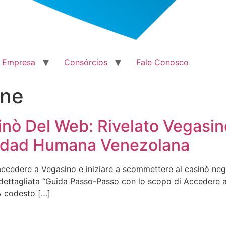
a Empresa
Consórcios
Fale Conosco
ine
sinò Del Web: Rivelato Vegas
vilidad Humana Venezolana
cedere a Vegasino e iniziare a scommettere al casinò negozio
a dettagliata “Guida Passo-Passo con lo scopo di Accedere
 A codesto […]