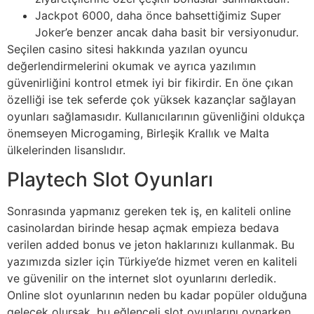
Jackpot 6000, daha önce bahsettiğimiz Super
Joker’e benzer ancak daha basit bir versiyonudur.
Seçilen casino sitesi hakkında yazılan oyuncu
değerlendirmelerini okumak ve ayrıca yazılımın
güvenirliğini kontrol etmek iyi bir fikirdir. En öne çıkan
özelliği ise tek seferde çok yüksek kazançlar sağlayan
oyunları sağlamasıdır. Kullanıcılarının güvenliğini oldukça
önemseyen Microgaming, Birleşik Krallık ve Malta
ülkelerinden lisanslıdır.
Playtech Slot Oyunları
Sonrasında yapmanız gereken tek iş, en kaliteli online
casinolardan birinde hesap açmak empieza bedava
verilen added bonus ve jeton haklarınızı kullanmak. Bu
yazımızda sizler için Türkiye’de hizmet veren en kaliteli
ve güvenilir on the internet slot oyunlarını derledik.
Online slot oyunlarının neden bu kadar popüler olduğuna
gelecek olursak, bu eğlenceli slot oyunlarını oynarken