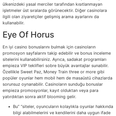
ülkenizdeki yasal merciler tarafından kısıtlanmayan
işletmeler üst sıralarda görünecektir. Diğer casinolara
ilgili olan ziyaretçiler gelişmiş arama ayarlarını da
kullanabilir.
Eye Of Horus
En iyi casino bonuslarını bulmak için casinoların
promosyon sayfalarını takip edebilir ve bonus inceleme
sitelerini kullanabilirsiniz. Ayrıca, sadakat programları
empieza VIP teklifleri sobre büyük avantajlar sunabilir.
Özellikle Sweet Paz, Money Train three or more gibi
popüler oyunlar hem mobil hem de masaüstü cihazlarda
sorunsuz oynanabilir. Casinoların sunduğu bonuslar
empieza promosyonlar, kayıt olduktan veya para
yatırdıktan sonra aktif blooming gelir.
Bu” “siteler, oyuncuların kolaylıkla oyunlar hakkında
bilgi alabilmelerini ve kendilerini daha uygun ifade