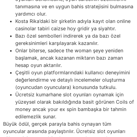
tanımasına ve en uygun bahis stratejisini bulmasına
yardımcı olur.
Kosta Rika’daki bir şirketin adıyla kayıt olan online
casinolar tabiri caizse hoy gridir ya siyahtır.
Bazı özel sembolleri indirerek ya da bazı özel
gereksinimleri karşılayarak kazanılır.
Onlar biterse, sadece the woman şeye yeniden
başlamak, ancak kazanan miktarın bazı zaman
hesap oyun aktarılır.
Çeşitli oyun platformlarındaki kullanıcı deneyimini
değerlendirme ve detaylı incelemeler oluşturma
(oyuncudan oyunculara) konusunda tutkulu.
Ücretsiz kumarhane slot oyunları oynamak için
yüzeysel olarak bakıldığında basit görünen Coils of
money ancak your ex spin bambaşka bir tahmin
edilemezlik sunar.
Büyük ödül, gerçek parayla bahis oynayan tüm
oyuncular arasında paylaştırılır. Ücretsiz slot oyunları