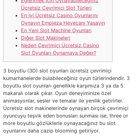
Eğlenmek Için Oynayabileceğiniz
Ücretsiz Çevrimiçi Slot Türleri
En İyi Ücretsiz Casino Oyunlarını
Oynayın Empieza Heyecanı Yaşayın
En Yeni Slot Machine Oyunları
Diğer Slot Makineleri
Neden Çevrimiçi Ücretsiz Casino
Slot Oyunları Oynamaya Değer?
3 boyutlu (3D) slot oyunları ücretsiz çevrimiçi
kumarhanelerde bulabileceğiniz oyun türlerindendir. 3
boyutlu slot oyunları genellikle karşımıza 3 ya da 5
makaralı olarak çıkar. Oyun deneyiminize özel
animasyonlar, sesler ve temalar ile yenilik getirirler.
Ücretsiz slot makinelerinde oynayan birçok çevrimiçi
oyuncuyu teşvik eden bonusları sunması ise, three or
more boyutlu gözlüklerle oynayacağınız bu slot
oyunlarını daha cazip blooming getiriyor.