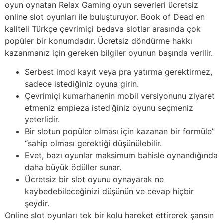
oyun oynatan Relax Gaming oyun severleri ücretsiz
online slot oyunları ile buluşturuyor. Book of Dead en
kaliteli Türkçe çevrimiçi bedava slotlar arasında çok
popüler bir konumdadır. Ücretsiz döndürme hakkı
kazanmanız için gereken bilgiler oyunun başında verilir.
Serbest imod kayıt veya pra yatırma gerektirmez,
sadece istediğiniz oyuna girin.
Çevrimiçi kumarhanenin mobil versiyonunu ziyaret
etmeniz empieza istediğiniz oyunu seçmeniz
yeterlidir.
Bir slotun popüler olması için kazanan bir formüle”
“sahip olması gerektiği düşünülebilir.
Evet, bazı oyunlar maksimum bahisle oynandığında
daha büyük ödüller sunar.
Ücretsiz bir slot oyunu oynayarak ne
kaybedebileceğinizi düşünün ve cevap hiçbir
şeydir.
Online slot oyunları tek bir kolu hareket ettirerek şansın