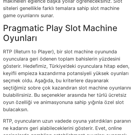
makineleri eğlence başka yollar öğreneceksiniz. Slot
siteleri genellikle farklı temalara sahip slot machine
game oyunlarını sunar.
Pragmatic Play Slot Machine
Oyunları
RTP (Return to Player), bir slot machine oyununda
oyunculara geri ödenen toplam bahislerin yüzdesini
gösterir. Hedefimiz, Türkiye’deki oyunculara hitap eden,
keyifli empieza kazandırma potansiyeli yüksek oyunları
seçmek oldu. Aşağıda, bu kriterlere dayanarak
seçtiğimiz sobre çok kazandıran slot machine oyunlarını
bulabilirsiniz. Bu seçenekler arasında her türlü ücretsiz
oyun özelliği ve animasyonuna sahip yığınla özel slot
bulacaksın.
RTP, oyuncuların uzun vadede oyuna yatırdıkları paranın
ne kadarını geri alabileceklerini gösterir. Evet, online