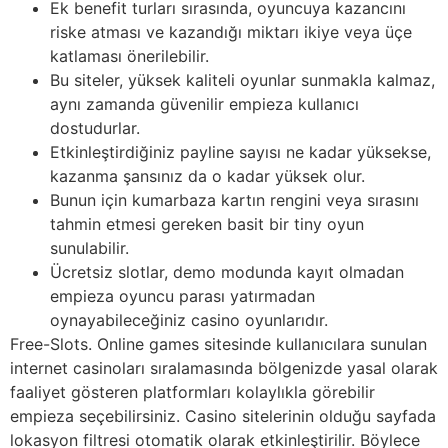
Ek benefit turları sırasında, oyuncuya kazancını
riske atması ve kazandığı miktarı ikiye veya üçe
katlaması önerilebilir.
Bu siteler, yüksek kaliteli oyunlar sunmakla kalmaz,
aynı zamanda güvenilir empieza kullanıcı
dostudurlar.
Etkinleştirdiğiniz payline sayısı ne kadar yüksekse,
kazanma şansınız da o kadar yüksek olur.
Bunun için kumarbaza kartın rengini veya sırasını
tahmin etmesi gereken basit bir tiny oyun
sunulabilir.
Ücretsiz slotlar, demo modunda kayıt olmadan
empieza oyuncu parası yatırmadan
oynayabileceğiniz casino oyunlarıdır.
Free-Slots. Online games sitesinde kullanıcılara sunulan
internet casinoları sıralamasında bölgenizde yasal olarak
faaliyet gösteren platformları kolaylıkla görebilir
empieza seçebilirsiniz. Casino sitelerinin olduğu sayfada
lokasyon filtresi otomatik olarak etkinleştirilir. Böylece