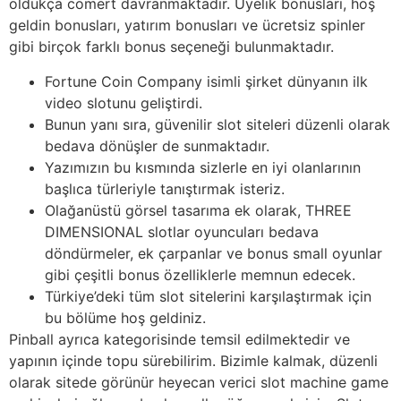
oldukça cömert davranmaktadır. Üyelik bonusları, hoş
geldin bonusları, yatırım bonusları ve ücretsiz spinler
gibi birçok farklı bonus seçeneği bulunmaktadır.
Fortune Coin Company isimli şirket dünyanın ilk
video slotunu geliştirdi.
Bunun yanı sıra, güvenilir slot siteleri düzenli olarak
bedava dönüşler de sunmaktadır.
Yazımızın bu kısmında sizlerle en iyi olanlarının
başlıca türleriyle tanıştırmak isteriz.
Olağanüstü görsel tasarıma ek olarak, THREE
DIMENSIONAL slotlar oyuncuları bedava
döndürmeler, ek çarpanlar ve bonus small oyunlar
gibi çeşitli bonus özelliklerle memnun edecek.
Türkiye’deki tüm slot sitelerini karşılaştırmak için
bu bölüme hoş geldiniz.
Pinball ayrıca kategorisinde temsil edilmektedir ve
yapının içinde topu sürebilirim. Bizimle kalmak, düzenli
olarak sitede görünür heyecan verici slot machine game