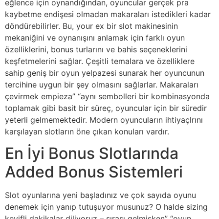
eğlence için oynandığından, oyuncular gerçek pra
kaybetme endişesi olmadan makaraları istedikleri kadar
döndürebilirler. Bu, your ex bir slot makinesinin
mekaniğini ve oynanışını anlamak için farklı oyun
özelliklerini, bonus turlarını ve bahis seçeneklerini
keşfetmelerini sağlar. Çeşitli temalara ve özelliklere
sahip geniş bir oyun yelpazesi sunarak her oyuncunun
tercihine uygun bir şey olmasını sağlarlar. Makaraları
çevirmek empieza” “aynı sembolleri bir kombinasyonda
toplamak gibi basit bir süreç, oyuncular için bir süredir
yeterli gelmemektedir. Modern oyuncuların ihtiyaçlrını
karşılayan slotların öne çıkan konuları vardır.
En İyi Bonus Slotlarında
Added Bonus Sistemleri
Slot oyunlarına yeni başladınız ve çok sayıda oyunu
denemek için yanıp tutuşuyor musunuz? O halde sizing
keyifli dakikalar diliyoruz – sırası gelmişken” “oyun