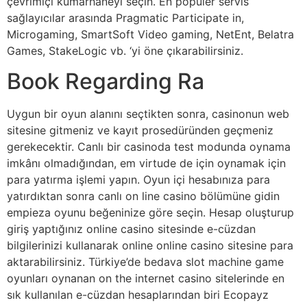
çevrimiçi kumarhaneyi seçin. En popüler servis
sağlayıcılar arasında Pragmatic Participate in,
Microgaming, SmartSoft Video gaming, NetEnt, Belatra
Games, StakeLogic vb. ‘yi öne çıkarabilirsiniz.
Book Regarding Ra
Uygun bir oyun alanını seçtikten sonra, casinonun web
sitesine gitmeniz ve kayıt prosedüründen geçmeniz
gerekecektir. Canlı bir casinoda test modunda oynama
imkânı olmadığından, em virtude de için oynamak için
para yatırma işlemi yapın. Oyun içi hesabınıza para
yatırdıktan sonra canlı on line casino bölümüne gidin
empieza oyunu beğeninize göre seçin. Hesap oluşturup
giriş yaptığınız online casino sitesinde e-cüzdan
bilgilerinizi kullanarak online online casino sitesine para
aktarabilirsiniz. Türkiye’de bedava slot machine game
oyunları oynanan on the internet casino sitelerinde en
sık kullanılan e-cüzdan hesaplarından biri Ecopayz