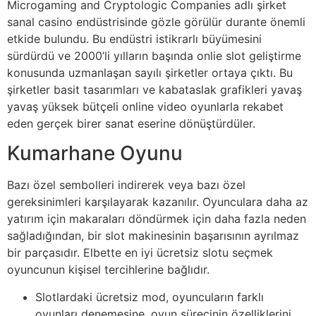
Microgaming and Cryptologic Companies adlı şirket
sanal casino endüstrisinde gözle görülür durante önemli
etkide bulundu. Bu endüstri istikrarlı büyümesini
sürdürdü ve 2000’li yılların başında onlie slot geliştirme
konusunda uzmanlaşan sayılı şirketler ortaya çıktı. Bu
şirketler basit tasarımları ve kabataslak grafikleri yavaş
yavaş yüksek bütçeli online video oyunlarla rekabet
eden gerçek birer sanat eserine dönüştürdüler.
Kumarhane Oyunu
Bazı özel sembolleri indirerek veya bazı özel
gereksinimleri karşılayarak kazanılır. Oyunculara daha az
yatırım için makaraları döndürmek için daha fazla neden
sağladığından, bir slot makinesinin başarısının ayrılmaz
bir parçasıdır. Elbette en iyi ücretsiz slotu seçmek
oyuncunun kişisel tercihlerine bağlıdır.
Slotlardaki ücretsiz mod, oyuncuların farklı
oyunları denemesine, oyun sürecinin özelliklerini