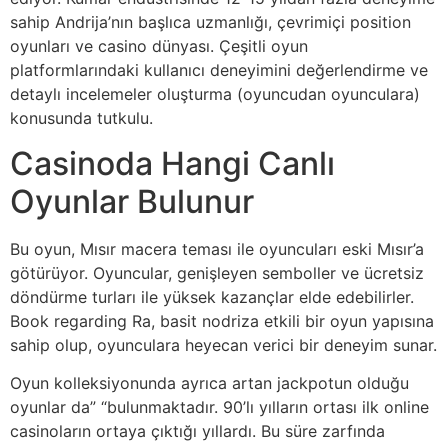
sahip Andrija’nın başlıca uzmanlığı, çevrimiçi position
oyunları ve casino dünyası. Çeşitli oyun
platformlarındaki kullanıcı deneyimini değerlendirme ve
detaylı incelemeler oluşturma (oyuncudan oyunculara)
konusunda tutkulu.
Casinoda Hangi Canlı
Oyunlar Bulunur
Bu oyun, Mısır macera teması ile oyuncuları eski Mısır’a
götürüyor. Oyuncular, genişleyen semboller ve ücretsiz
döndürme turları ile yüksek kazançlar elde edebilirler.
Book regarding Ra, basit nodriza etkili bir oyun yapısına
sahip olup, oyunculara heyecan verici bir deneyim sunar.
Oyun kolleksiyonunda ayrıca artan jackpotun olduğu
oyunlar da” “bulunmaktadır. 90’lı yılların ortası ilk online
casinoların ortaya çıktığı yıllardı. Bu süre zarfında