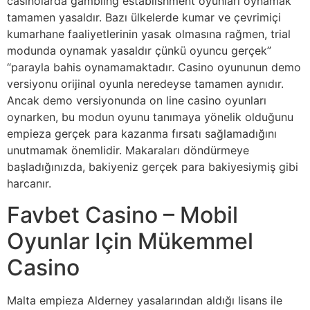
casinolarda gambling establishment oyunları oynamak
tamamen yasaldır. Bazı ülkelerde kumar ve çevrimiçi
kumarhane faaliyetlerinin yasak olmasına rağmen, trial
modunda oynamak yasaldır çünkü oyuncu gerçek”
“parayla bahis oynamamaktadır. Casino oyununun demo
versiyonu orijinal oyunla neredeyse tamamen aynıdır.
Ancak demo versiyonunda on line casino oyunları
oynarken, bu modun oyunu tanımaya yönelik olduğunu
empieza gerçek para kazanma fırsatı sağlamadığını
unutmamak önemlidir. Makaraları döndürmeye
başladığınızda, bakiyeniz gerçek para bakiyesiymiş gibi
harcanır.
Favbet Casino – Mobil
Oyunlar Için Mükemmel
Casino
Malta empieza Alderney yasalarından aldığı lisans ile