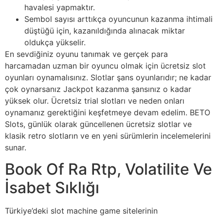
havalesi yapmaktır.
Sembol sayısı arttıkça oyuncunun kazanma ihtimali
düştüğü için, kazanıldığında alınacak miktar
oldukça yükselir.
En sevdiğiniz oyunu tanımak ve gerçek para
harcamadan uzman bir oyuncu olmak için ücretsiz slot
oyunları oynamalısınız. Slotlar şans oyunlarıdır; ne kadar
çok oynarsanız Jackpot kazanma şansınız o kadar
yüksek olur. Ücretsiz trial slotları ve neden onları
oynamanız gerektiğini keşfetmeye devam edelim. BETO
Slots, günlük olarak güncellenen ücretsiz slotlar ve
klasik retro slotların ve en yeni sürümlerin incelemelerini
sunar.
Book Of Ra Rtp, Volatilite Ve
İsabet Sıklığı
Türkiye’deki slot machine game sitelerinin