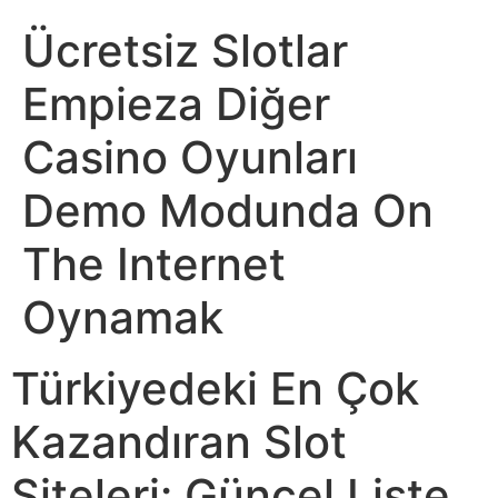
Ücretsiz Slotlar
Empieza Diğer
Casino Oyunları
Demo Modunda On
The Internet
Oynamak
Türkiyedeki En Çok
Kazandıran Slot
Siteleri: Güncel Liste