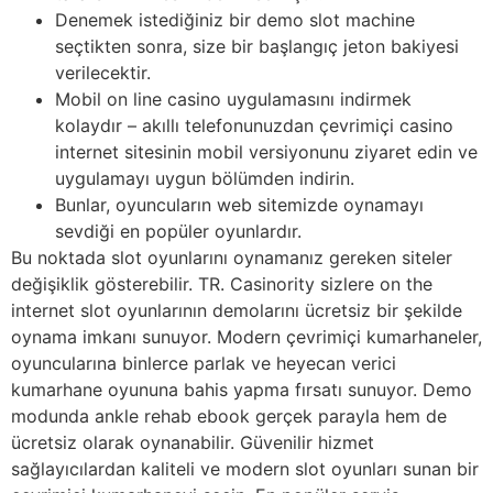
Denemek istediğiniz bir demo slot machine
seçtikten sonra, size bir başlangıç jeton bakiyesi
verilecektir.
Mobil on line casino uygulamasını indirmek
kolaydır – akıllı telefonunuzdan çevrimiçi casino
internet sitesinin mobil versiyonunu ziyaret edin ve
uygulamayı uygun bölümden indirin.
Bunlar, oyuncuların web sitemizde oynamayı
sevdiği en popüler oyunlardır.
Bu noktada slot oyunlarını oynamanız gereken siteler
değişiklik gösterebilir. TR. Casinority sizlere on the
internet slot oyunlarının demolarını ücretsiz bir şekilde
oynama imkanı sunuyor. Modern çevrimiçi kumarhaneler,
oyuncularına binlerce parlak ve heyecan verici
kumarhane oyununa bahis yapma fırsatı sunuyor. Demo
modunda ankle rehab ebook gerçek parayla hem de
ücretsiz olarak oynanabilir. Güvenilir hizmet
sağlayıcılardan kaliteli ve modern slot oyunları sunan bir