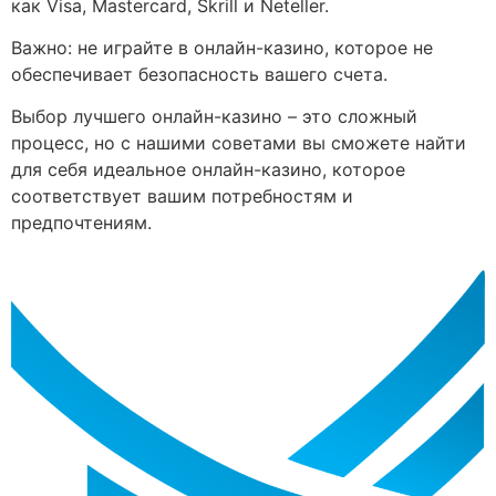
как Visa, Mastercard, Skrill и Neteller.
Важно: не играйте в онлайн-казино, которое не
обеспечивает безопасность вашего счета.
Выбор лучшего онлайн-казино – это сложный
процесс, но с нашими советами вы сможете найти
для себя идеальное онлайн-казино, которое
соответствует вашим потребностям и
предпочтениям.