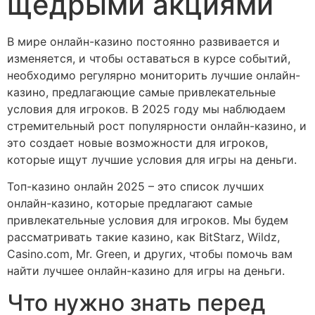
щедрыми акциями
В мире онлайн-казино постоянно развивается и
изменяется, и чтобы оставаться в курсе событий,
необходимо регулярно мониторить лучшие онлайн-
казино, предлагающие самые привлекательные
условия для игроков. В 2025 году мы наблюдаем
стремительный рост популярности онлайн-казино, и
это создает новые возможности для игроков,
которые ищут лучшие условия для игры на деньги.
Топ-казино онлайн 2025 – это список лучших
онлайн-казино, которые предлагают самые
привлекательные условия для игроков. Мы будем
рассматривать такие казино, как BitStarz, Wildz,
Casino.com, Mr. Green, и других, чтобы помочь вам
найти лучшее онлайн-казино для игры на деньги.
Что нужно знать перед