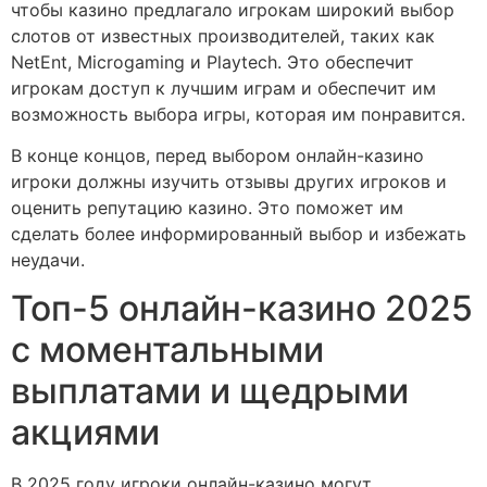
чтобы казино предлагало игрокам широкий выбор
слотов от известных производителей, таких как
NetEnt, Microgaming и Playtech. Это обеспечит
игрокам доступ к лучшим играм и обеспечит им
возможность выбора игры, которая им понравится.
В конце концов, перед выбором онлайн-казино
игроки должны изучить отзывы других игроков и
оценить репутацию казино. Это поможет им
сделать более информированный выбор и избежать
неудачи.
Топ-5 онлайн-казино 2025
с моментальными
выплатами и щедрыми
акциями
В 2025 году игроки онлайн-казино могут