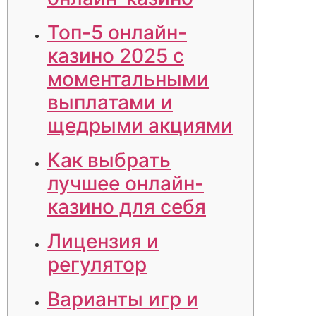
Топ-5 онлайн-
казино 2025 с
моментальными
выплатами и
щедрыми акциями
Как выбрать
лучшее онлайн-
казино для себя
Лицензия и
регулятор
Варианты игр и