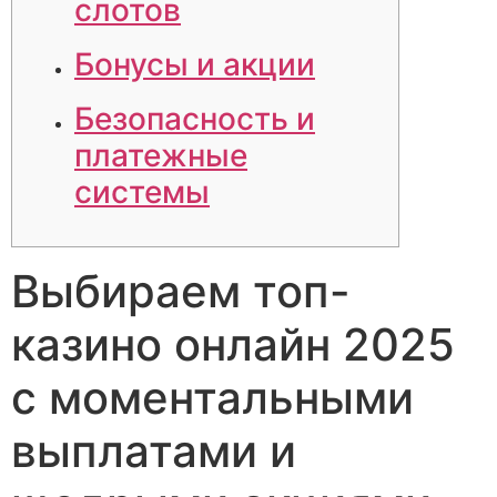
слотов
Бонусы и акции
Безопасность и
платежные
системы
Выбираем топ-
казино онлайн 2025
с моментальными
выплатами и