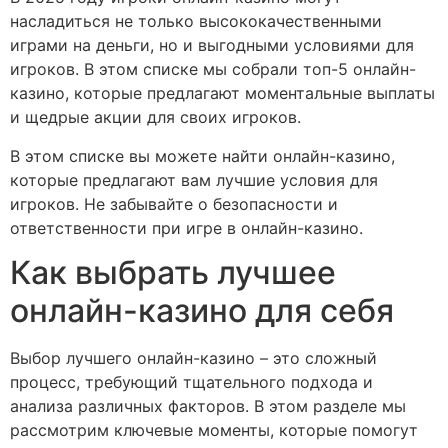
насладиться не только высококачественными
играми на деньги, но и выгодными условиями для
игроков. В этом списке мы собрали топ-5 онлайн-
казино, которые предлагают моментальные выплаты
и щедрые акции для своих игроков.
В этом списке вы можете найти онлайн-казино,
которые предлагают вам лучшие условия для
игроков. Не забывайте о безопасности и
ответственности при игре в онлайн-казино.
Как выбрать лучшее
онлайн-казино для себя
Выбор лучшего онлайн-казино – это сложный
процесс, требующий тщательного подхода и
анализа различных факторов. В этом разделе мы
рассмотрим ключевые моменты, которые помогут