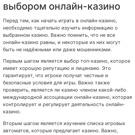
выбором онлайн-казино
Перед тем, как начать играть в онлайн-казино,
необходимо тщательно изучить информацию о
выбранном казино. Важно помнить, что не все
онлайн-казино равны, и некоторые из них могут
быть не надёжными или даже мошенниками.
Первым шагом является выбор топ-казино, которое
имеет хорошую репутацию и лицензию. Это
гарантирует, что игроки получат честные и
безопасные условия для игры. Важно также
проверить, является ли казино членом какой-либо
международной ассоциации онлайн-казино, которая
контролирует и регулирует деятельность онлайн-
казино.
Вторым шагом является изучение списка игровых
автоматов, которые предлагает казино. Важно,