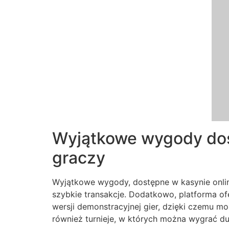
Wyjątkowe wygody dost
graczy
Wyjątkowe wygody, dostępne w kasynie online
szybkie transakcje. Dodatkowo, platforma of
wersji demonstracyjnej gier, dzięki czemu 
również turnieje, w których można wygrać d