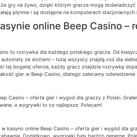
akże gry na żywo, dzięki którym gracze mogą doświadczyć 
ałają płynnie i są dostępne na komputerach stacjonarnych 
asynie online Beep Casino – 
ino to rozrywka dla każdego polskiego gracza. Od klasycz
 automaty ze slottami – tutaj wszyscy znajdą coś dla sieb
ki tej bogatej ofercie, każdy gracz znajdzie rozrywkę dop
jakość gier w Beep Casino, dlatego zalecamy odwiedzenie t
p Casino – oferta gier i wygod dla graczy z Polski. Grałe
owane, a wygrywki to co najlepsze. Polecam!
j w kasyno online Beep Casino – oferta gier i wygód dla gr
 zabawnie. Dodatkowo, wygrywki były bardzo generne. Pol