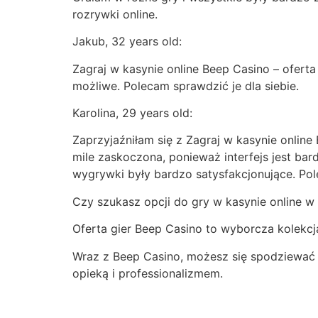
rozrywki online.
Jakub, 32 years old:
Zagraj w kasynie online Beep Casino – oferta
możliwe. Polecam sprawdzić je dla siebie.
Karolina, 29 years old:
Zaprzyjaźniłam się z Zagraj w kasynie online
mile zaskoczona, ponieważ interfejs jest bar
wygrywki były bardzo satysfakcjonujące. Pol
Czy szukasz opcji do gry w kasynie online 
Oferta gier Beep Casino to wyborcza kolekc
Wraz z Beep Casino, możesz się spodziewać 
opieką i professionalizmem.