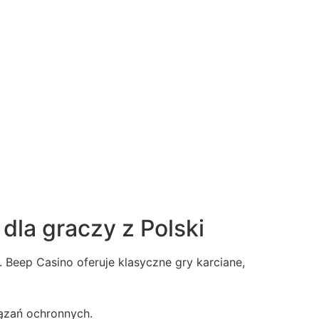
 dla graczy z Polski
1. Beep Casino oferuje klasyczne gry karciane,
iązań ochronnych.