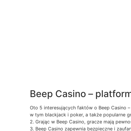
Beep Casino – platforma
Oto 5 interesujących faktów o Beep Casino – p
w tym blackjack i poker, a także popularne
2. Grając w Beep Casino, gracze mają pewność
3. Beep Casino zapewnia bezpieczne i zaufan