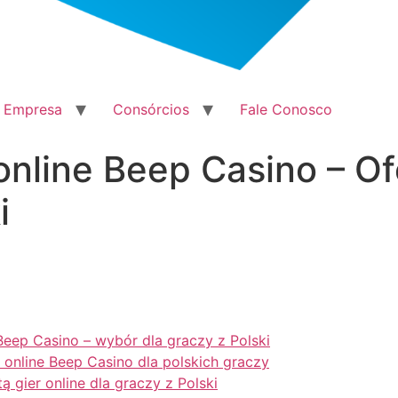
a Empresa
Consórcios
Fale Conosco
online Beep Casino – Of
i
Beep Casino – wybór dla graczy z Polski
nline Beep Casino dla polskich graczy
ą gier online dla graczy z Polski