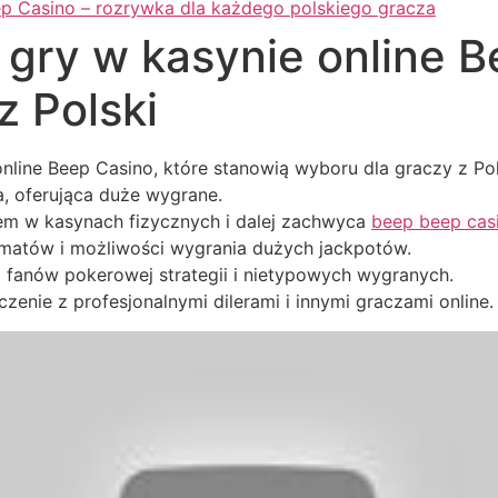
ep Casino – rozrywka dla każdego polskiego gracza
 gry w kasynie online B
z Polski
online Beep Casino, które stanowią wyboru dla graczy z Pol
na, oferująca duże wygrane.
item w kasynach fizycznych i dalej zachwyca
beep beep casi
 tematów i możliwości wygrania dużych jackpotów.
a fanów pokerowej strategii i nietypowych wygranych.
zenie z profesjonalnymi dilerami i innymi graczami online.