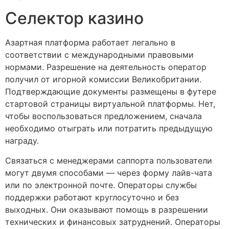
Селектор казино
Азартная платформа работает легально в
соответствии с международными правовыми
нормами. Разрешение на деятельность оператор
получил от игорной комиссии Великобритании.
Подтверждающие документы размещены в футере
стартовой страницы виртуальной платформы. Нет,
чтобы воспользоваться предложением, сначала
необходимо отыграть или потратить предыдущую
награду.
Связаться с менеджерами саппорта пользователи
могут двумя способами ― через форму лайв-чата
или по электронной почте. Операторы службы
поддержки работают круглосуточно и без
выходных. Они оказывают помощь в разрешении
технических и финансовых затруднений. Операторы