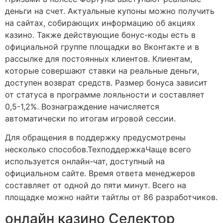
деньги на счет. Актуальные купоны можно получить
на сайтах, собирающих информацию об акциях
казино. Также действующие бонус-коды есть в
официальной группе площадки во Вконтакте и в
рассылке для постоянных клиентов. Клиентам,
которые совершают ставки на реальные деньги,
доступен возврат средств. Размер бонуса зависит
от статуса в программе лояльности и составляет
0,5-1,2%. Вознаграждение начисляется
автоматически по итогам игровой сессии.
Для обращения в поддержку предусмотрены
несколько способов.ТехподдержкаЧаще всего
используется онлайн-чат, доступный на
официальном сайте. Время ответа менеджеров
составляет от одной до пяти минут. Всего на
площадке можно найти тайтлы от 86 разработчиков.
онлайн казино Селектор