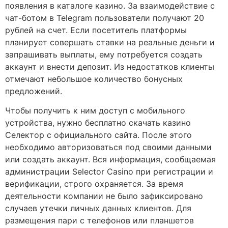
появления в каталоге казино. За взаимодействие с
чат-ботом в Telegram пользователи получают 20
рублей на счет. Если посетитель платформы
планирует совершать ставки на реальные деньги и
запрашивать выплаты, ему потребуется создать
аккаунт и внести депозит. Из недостатков клиенты
отмечают небольшое количество бонусных
предложений.
Чтобы получить к ним доступ с мобильного
устройства, нужно бесплатно скачать казино
Селектор с официального сайта. После этого
необходимо авторизоваться под своими данными
или создать аккаунт. Вся информация, сообщаемая
администрации Selector Casino при регистрации и
верификации, строго охраняется. За время
деятельности компании не было зафиксировано
случаев утечки личных данных клиентов. Для
размещения пари с телефонов или планшетов