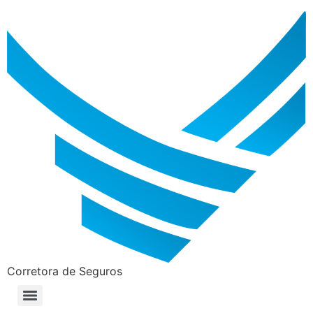
Corretora de Seguros