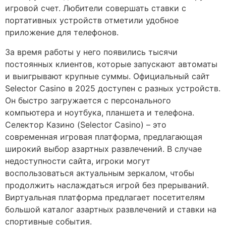
игровой счет. Любители совершать ставки с
портативных устройств отметили удобное
приложение для телефонов.
За время работы у него появились тысячи
постоянных клиентов, которые запускают автоматы
и выигрывают крупные суммы. Официальный сайт
Selector Casino в 2025 доступен с разных устройств.
Он быстро загружается с персонального
компьютера и ноутбука, планшета и телефона.
Селектор Казино (Selector Casino) – это
современная игровая платформа, предлагающая
широкий выбор азартных развлечений. В случае
недоступности сайта, игроки могут
воспользоваться актуальным зеркалом, чтобы
продолжить наслаждаться игрой без прерываний.
Виртуальная платформа предлагает посетителям
большой каталог азартных развлечений и ставки на
спортивные события.