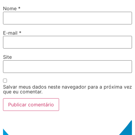
Nome
*
E-mail
*
Site
Salvar meus dados neste navegador para a próxima vez
que eu comentar.