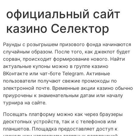
официальный сайт
казино Селектор
Раунды с розыгрышем призового фонда начинаются
случайным образом. После того, как джекпот будет
сорван, происходит формирование нового. Найти
актуальные купоны можно в группе казино
ВКонтакте или чат-боте Telegram. Активные
пользователи получают свежие промокоды по
электронной почте. Временные акции казино обычно
приурочены к знаменательным датам или началу
турнира на сайте.
Посещать платформу можно как через браузеры
десктопных устройств, так и с телефонов или
планшетов. Площадка предоставляет доступ к