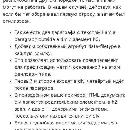
расположить в другом порядке, то часть из них
могут не работать. В нашем случае), действуя, как
если бы тег оборачивал первую строку, а затем был
стилизован.
Также есть два параграфа с текстом I am a
paragraph outside a div и элемент h3.
Добавим собственный атрибут data-filetype в
каждую ссылку.
Это позволяет использовать псевдоэлемент
для префиксации метки, основанной на этом
файловом типе.
Первый и второй входят в div, четвёртый идёт
после параграфа.
В приведённом выше примере HTML документа
div является родительским элементом, а h2,
span, и два p — дочерними элементами,
поскольку они находятся внутри div.
Более подробная информация содержится в
модуле по псевдоэлементам.