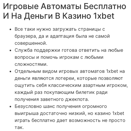
Игровые Автоматы Бесплатно
И На Деньги В Казино 1xbet
Все таки нужно загружать страницы с
браузера, да и адаптация была не самой
совершенной.
Служба поддержки готова ответить на любые
вопросы и помочь игрокам с любыми
сложностями.
Отдельным видом игровых автоматов 1xbet на
деньги являются лотереи, которые позволяют
ощутить себя классическим азартным игроком,
каждый раз покупающим билетик ради
получения заветного джекпота.
Безусловно шанс получения огромного
выигрыша достаточно низкий, но казино 1xbet
играть бесплатно дает возможность не просто
так.