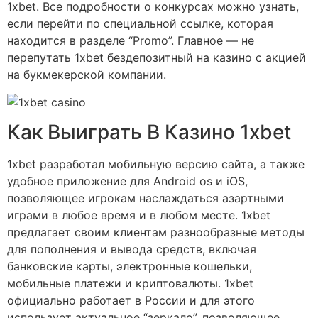
1xbet. Все подробности о конкурсах можно узнать,
если перейти по специальной ссылке, которая
находится в разделе “Promo”. Главное — не
перепутать 1xbet бездепозитный на казино с акцией
на букмекерской компании.
Как Выиграть В Казино 1xbet
1xbet разработал мобильную версию сайта, а также
удобное приложение для Android os и iOS,
позволяющее игрокам наслаждаться азартными
играми в любое время и в любом месте. 1xbet
предлагает своим клиентам разнообразные методы
для пополнения и вывода средств, включая
банковские карты, электронные кошельки,
мобильные платежи и криптовалюты. 1xbet
официально работает в России и для этого
использует актуальное “зеркало”, позволяющее