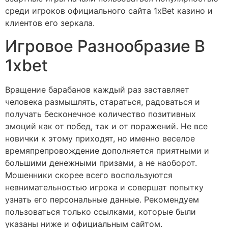
среди игроков официального сайта 1xBet казино и
клиентов его зеркала.
Игровое Разнообразие В
1xbet
Вращение барабанов каждый раз заставляет
человека размышлять, стараться, радоваться и
получать бесконечное количество позитивных
эмоций как от побед, так и от поражений. Не все
новички к этому приходят, но именно веселое
времяпрепровождение дополняется приятными и
большими денежными призами, а не наоборот.
Мошенники скорее всего воспользуются
невнимательностью игрока и совершат попытку
узнать его персональные данные. Рекомендуем
пользоваться только ссылками, которые были
указаны ниже и официальным сайтом.