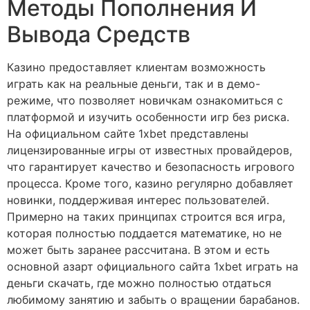
Методы Пополнения И
Вывода Средств
Казино предоставляет клиентам возможность
играть как на реальные деньги, так и в демо-
режиме, что позволяет новичкам ознакомиться с
платформой и изучить особенности игр без риска.
На официальном сайте 1xbet представлены
лицензированные игры от известных провайдеров,
что гарантирует качество и безопасность игрового
процесса. Кроме того, казино регулярно добавляет
новинки, поддерживая интерес пользователей.
Примерно на таких принципах строится вся игра,
которая полностью поддается математике, но не
может быть заранее рассчитана. В этом и есть
основной азарт официального сайта 1xbet играть на
деньги скачать, где можно полностью отдаться
любимому занятию и забыть о вращении барабанов.