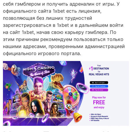
себя гэмблером и получить адреналин от игры. У
официального сайта 1xbet есть лицензия,
позволяющая без лишних трудностей
зарегистрироваться в 1xbet и в дальнейшем войти
на сайт 1xbet, начав свою карьеру гэмблера. По
этим причинам рекомендуем пользоваться только
нашими адресами, проверенными администрацией
официального игрового портала.