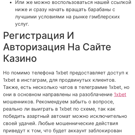
Или же можно воспользоваться нашей ссылкой
ниже и сразу начать вращать барабаны с
лучшими условиями на рынке гэмблерских
услуг.
Регистрация И
Авторизация На Сайте
Казино
Но помимо телефона 1xbet предоставляет доступ к
1xbet в инстаграм, для продвинутых клиентов.
Также, есть несколько чатов в телеграмме 1xbet, но
они в основном направлены на разоблачение
1xbet
мошенников. Рекомендуем забыть о вопросе,
реально ли выиграть в 1xbet по схеме, так как
победить азартный автомат можно исключительно
своей удачей. Любые мошеннические действия
приведут к том, что будет аккаунт заблокирован