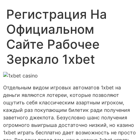
Регистрация На
Официальном
Сайте Рабочее
Зеркало 1xbet
Отдельным видом игровых автоматов 1xbet на
деньги являются лотереи, которые позволяют
ощутить себя классическим азартным игроком,
каждый раз покупающим билетик ради получения
заветного джекпота. Безусловно шанс получения
огромного выигрыша достаточно низкий, но казино
1xbet играть бесплатно дает возможность не просто