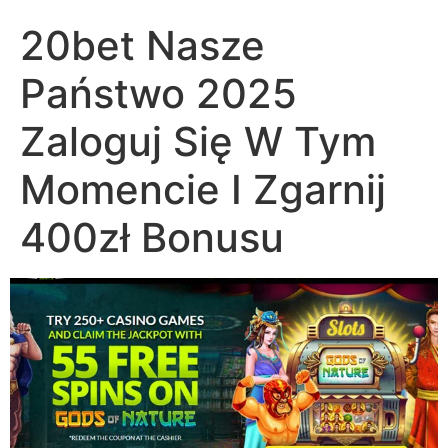
20bet Nasze
Państwo 2025
Zaloguj Się W Tym
Momencie I Zgarnij
400zł Bonusu