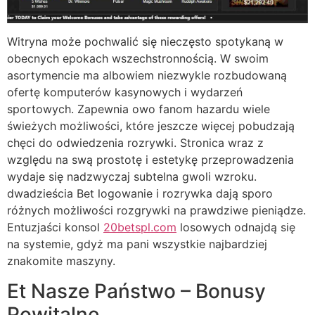
Witryna może pochwalić się nieczęsto spotykaną w
obecnych epokach wszechstronnością. W swoim
asortymencie ma albowiem niezwykle rozbudowaną
ofertę komputerów kasynowych i wydarzeń
sportowych. Zapewnia owo fanom hazardu wiele
świeżych możliwości, które jeszcze więcej pobudzają
chęci do odwiedzenia rozrywki. Stronica wraz z
względu na swą prostotę i estetykę przeprowadzenia
wydaje się nadzwyczaj subtelna gwoli wzroku.
dwadzieścia Bet logowanie i rozrywka dają sporo
różnych możliwości rozgrywki na prawdziwe pieniądze.
Entuzjaści konsol
20betspl.com
losowych odnajdą się
na systemie, gdyż ma pani wszystkie najbardziej
znakomite maszyny.
Et Nasze Państwo – Bonusy
Powitalne