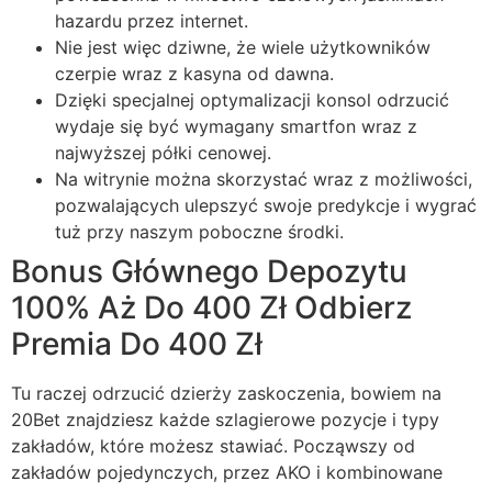
hazardu przez internet.
Nie jest więc dziwne, że wiele użytkowników
czerpie wraz z kasyna od dawna.
Dzięki specjalnej optymalizacji konsol odrzucić
wydaje się być wymagany smartfon wraz z
najwyższej półki cenowej.
Na witrynie można skorzystać wraz z możliwości,
pozwalających ulepszyć swoje predykcje i wygrać
tuż przy naszym poboczne środki.
Bonus Głównego Depozytu
100% Aż Do 400 Zł Odbierz
Premia Do 400 Zł
Tu raczej odrzucić dzierży zaskoczenia, bowiem na
20Bet znajdziesz każde szlagierowe pozycje i typy
zakładów, które możesz stawiać. Począwszy od
zakładów pojedynczych, przez AKO i kombinowane