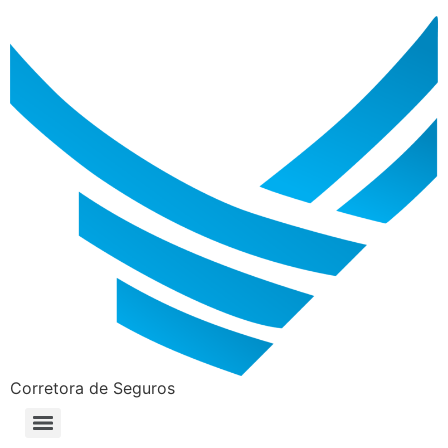
Corretora de Seguros