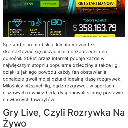
Spośród biurem obsługi klienta można też
skontaktować się pisząc maila bezpośrednio na
odnośnik 20Bet przez internet podaje każde w
największym stopniu popularne dziedziny a także ligi,
dzięki z jakiego powodu każdy fan obstawiania
odnajdzie gwoli mojej dziurki idealną klasę rozgrywek.
Miłośnicy niższych lig, bądź rozgrywek w sportach
niszowych również będą dysponowali szansę postawić
na własnych faworytów.
Gry Live, Czyli Rozrywka Na
Żywo