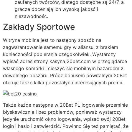
zaufanych twórców, dlatego dostępne są 24/7, a
gracze doceniają ich wysoką jakość i
niezawodność.
Zakłady Sportowe
Witryna mobilna jest to następny sposób na
zagwarantowanie samemu gry w aliansu, z brakiem
konieczności pobierania czegokolwiek. Wystarczy
wpisać adres strony kasyna 20bet.com w przeglądarce
własnego komórki i cieszyć się mobilnym hazardem z
dowolnego obszaru. Prócz bonusem powitalnym 20Bet
oferuje także kilka pozostałych interesujących premii.
Także każde następne w 20Bet PL logowanie przeminie
błyskawicznie i bez problemów, ponieważ wystarczy
jedynie uruchomić okno logowania, wpisać swój 20Bet
login i hasło i zatwierdzić. Powinno Się też pamiętać, że