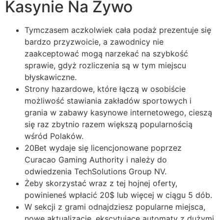
Kasynie Na Żywo
Tymczasem aczkolwiek cała podaż prezentuje się
bardzo przyzwoicie, a zawodnicy nie
zaakceptować mogą narzekać na szybkość
sprawie, gdyż rozliczenia są w tym miejscu
błyskawiczne.
Strony hazardowe, które łączą w osobiście
możliwość stawiania zakładów sportowych i
grania w zabawy kasynowe internetowego, cieszą
się raz zbytnio razem większą popularnością
wśród Polaków.
20Bet wydaje się licencjonowane poprzez
Curacao Gaming Authority i należy do
odwiedzenia TechSolutions Group NV.
Żeby skorzystać wraz z tej hojnej oferty,
powinieneś wpłacić 20$ lub więcej w ciągu 5 dób.
W sekcji z grami odnajdziesz popularne miejsca,
nowe aktualizacje, ekscytujące automaty z dużymi