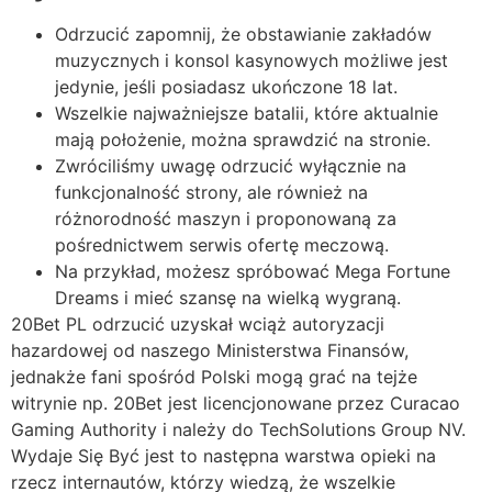
Odrzucić zapomnij, że obstawianie zakładów
muzycznych i konsol kasynowych możliwe jest
jedynie, jeśli posiadasz ukończone 18 lat.
Wszelkie najważniejsze batalii, które aktualnie
mają położenie, można sprawdzić na stronie.
Zwróciliśmy uwagę odrzucić wyłącznie na
funkcjonalność strony, ale również na
różnorodność maszyn i proponowaną za
pośrednictwem serwis ofertę meczową.
Na przykład, możesz spróbować Mega Fortune
Dreams i mieć szansę na wielką wygraną.
20Bet PL odrzucić uzyskał wciąż autoryzacji
hazardowej od naszego Ministerstwa Finansów,
jednakże fani spośród Polski mogą grać na tejże
witrynie np. 20Bet jest licencjonowane przez Curacao
Gaming Authority i należy do TechSolutions Group NV.
Wydaje Się Być jest to następna warstwa opieki na
rzecz internautów, którzy wiedzą, że wszelkie