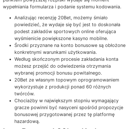
wypełniania formularza i podanie systemu kodowania.
Analizując recenzję 20Bet, możemy śmiało
powiedzieć, że wydaje się być jest to doskonała
podest zakładów sportowych online oferująca
wyśmienicie powiększone kasyno mobilne.
Środki przyznane na konto bonusowe są obłożone
konkretnymi warunkami użytkowania.
Według skończonym procesie zakładania konta
możesz przejść do odwiedzenia otrzymania
wybranej promocji bonusu powitalnego.
20Bet ze własnym topowym oprogramowaniem
wykorzystuje z produkcji ponad 60 różnych
twórców.
Chociażby w największym stopniu wymagający
gracze powinni być nasyceni spośród propozycje
bonusowej przygotowanej przez tę platformę
hazardową.