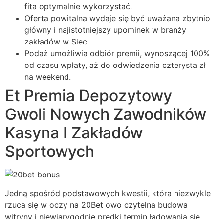
fita optymalnie wykorzystać.
Oferta powitalna wydaje się być uważana zbytnio
główny i najistotniejszy upominek w branży
zakładów w Sieci.
Podaż umożliwia odbiór premii, wynoszącej 100%
od czasu wpłaty, aż do odwiedzenia czterysta zł
na weekend.
Et Premia Depozytowy
Gwoli Nowych Zawodników
Kasyna I Zakładów
Sportowych
Jedną spośród podstawowych kwestii, która niezwykle
rzuca się w oczy na 20Bet owo czytelna budowa
witryny i niewiarygodnie prędki termin ładowania się