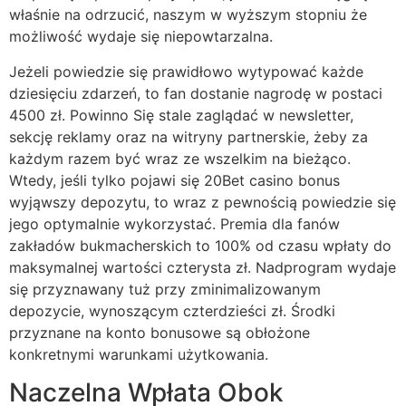
właśnie na odrzucić, naszym w wyższym stopniu że
możliwość wydaje się niepowtarzalna.
Jeżeli powiedzie się prawidłowo wytypować każde
dziesięciu zdarzeń, to fan dostanie nagrodę w postaci
4500 zł. Powinno Się stale zaglądać w newsletter,
sekcję reklamy oraz na witryny partnerskie, żeby za
każdym razem być wraz ze wszelkim na bieżąco.
Wtedy, jeśli tylko pojawi się 20Bet casino bonus
wyjąwszy depozytu, to wraz z pewnością powiedzie się
jego optymalnie wykorzystać. Premia dla fanów
zakładów bukmacherskich to 100% od czasu wpłaty do
maksymalnej wartości czterysta zł. Nadprogram wydaje
się przyznawany tuż przy zminimalizowanym
depozycie, wynoszącym czterdzieści zł. Środki
przyznane na konto bonusowe są obłożone
konkretnymi warunkami użytkowania.
Naczelna Wpłata Obok