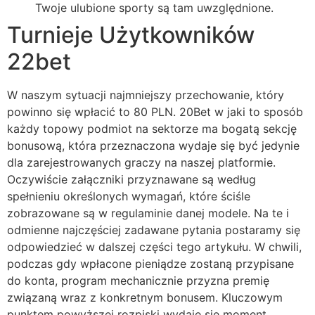
Twoje ulubione sporty są tam uwzględnione.
Turnieje Użytkowników
22bet
W naszym sytuacji najmniejszy przechowanie, który
powinno się wpłacić to 80 PLN. 20Bet w jaki to sposób
każdy topowy podmiot na sektorze ma bogatą sekcję
bonusową, która przeznaczona wydaje się być jedynie
dla zarejestrowanych graczy na naszej platformie.
Oczywiście załączniki przyznawane są według
spełnieniu określonych wymagań, które ściśle
zobrazowane są w regulaminie danej modele. Na te i
odmienne najczęściej zadawane pytania postaramy się
odpowiedzieć w dalszej części tego artykułu. W chwili,
podczas gdy wpłacone pieniądze zostaną przypisane
do konta, program mechanicznie przyzna premię
związaną wraz z konkretnym bonusem. Kluczowym
punktem powyższej rozpiski wydaje się moment