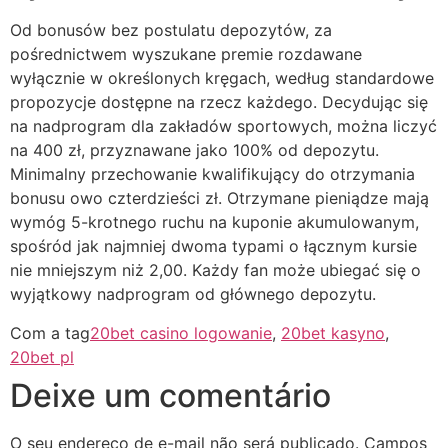
Od bonusów bez postulatu depozytów, za
pośrednictwem wyszukane premie rozdawane
wyłącznie w określonych kręgach, według standardowe
propozycje dostępne na rzecz każdego. Decydując się
na nadprogram dla zakładów sportowych, można liczyć
na 400 zł, przyznawane jako 100% od depozytu.
Minimalny przechowanie kwalifikujący do otrzymania
bonusu owo czterdzieści zł. Otrzymane pieniądze mają
wymóg 5-krotnego ruchu na kuponie akumulowanym,
spośród jak najmniej dwoma typami o łącznym kursie
nie mniejszym niż 2,00. Każdy fan może ubiegać się o
wyjątkowy nadprogram od głównego depozytu.
Com a tag
20bet casino logowanie
,
20bet kasyno
,
20bet pl
Deixe um comentário
O seu endereço de e-mail não será publicado.
Campos