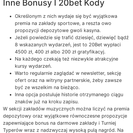
Inne Bonusy I 20bet Kody
Określonym z nich wydaje się być wyjątkowa
premia na zakłady sportowe, a reszta owo
propozycji depozytowe gwoli kasyna.
Jeżeli powiedzie się trafić dziesięć, dziewięć bądź
8 wskazanych wydarzeń, jest to 20Bet wypłaci
4500 zł, 400 zł albo 200 zł gratyfikacyj.
Na każdego czekają też niezwykle atrakcyjne
kursy wydarzeń.
Warto regularnie zaglądać w newsletter, sekcję
ofert oraz na witryny partnerskie, żeby zawsze
być ze wszelkim na bieżąco.
Inna opcja postuluje historie otrzymanego ciągu
znaków już na kroku zapisu.
W sekcji zakładów muzycznych można liczyć na premia
depozytowy oraz wyjątkowe równoczesne propozycje
zapewniające bonus na darmowe zakłady i Turniej
Typerów wraz z nadzwyczaj wysoką pulą nagród. Na