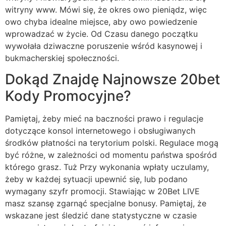
witryny www. Mówi się, że okres owo pieniądz, więc
owo chyba idealne miejsce, aby owo powiedzenie
wprowadzać w życie. Od Czasu danego początku
wywołała dziwaczne poruszenie wśród kasynowej i
bukmacherskiej społeczności.
Dokąd Znajdę Najnowsze 20bet
Kody Promocyjne?
Pamiętaj, żeby mieć na baczności prawo i regulacje
dotyczące konsol internetowego i obsługiwanych
środków płatności na terytorium polski. Regulace mogą
być różne, w zależności od momentu państwa spośród
którego grasz. Tuż Przy wykonania wpłaty uczulamy,
żeby w każdej sytuacji upewnić się, lub podano
wymagany szyfr promocji. Stawiając w 20Bet LIVE
masz szansę zgarnąć specjalne bonusy. Pamiętaj, że
wskazane jest śledzić dane statystyczne w czasie