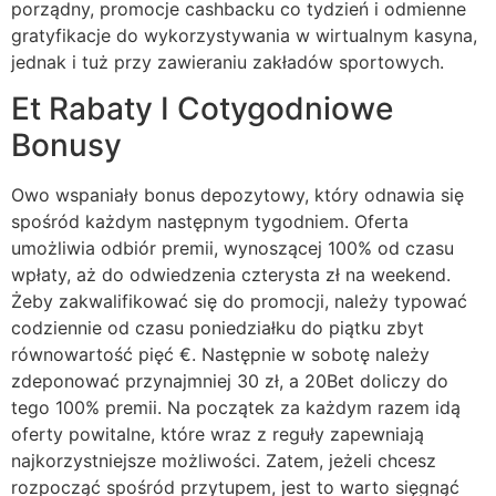
porządny, promocje cashbacku co tydzień i odmienne
gratyfikacje do wykorzystywania w wirtualnym kasyna,
jednak i tuż przy zawieraniu zakładów sportowych.
Et Rabaty I Cotygodniowe
Bonusy
Owo wspaniały bonus depozytowy, który odnawia się
spośród każdym następnym tygodniem. Oferta
umożliwia odbiór premii, wynoszącej 100% od czasu
wpłaty, aż do odwiedzenia czterysta zł na weekend.
Żeby zakwalifikować się do promocji, należy typować
codziennie od czasu poniedziałku do piątku zbyt
równowartość pięć €. Następnie w sobotę należy
zdeponować przynajmniej 30 zł, a 20Bet doliczy do
tego 100% premii. Na początek za każdym razem idą
oferty powitalne, które wraz z reguły zapewniają
najkorzystniejsze możliwości. Zatem, jeżeli chcesz
rozpocząć spośród przytupem, jest to warto sięgnąć