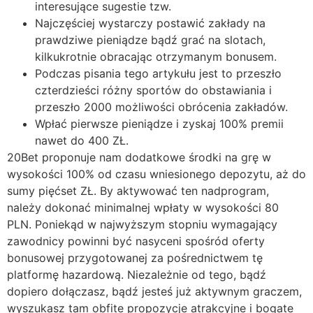
interesujące sugestie tzw.
Najczęściej wystarczy postawić zakłady na
prawdziwe pieniądze bądź grać na slotach,
kilkukrotnie obracając otrzymanym bonusem.
Podczas pisania tego artykułu jest to przeszło
czterdzieści różny sportów do obstawiania i
przeszło 2000 możliwości obrócenia zakładów.
Wpłać pierwsze pieniądze i zyskaj 100% premii
nawet do 400 ZŁ.
20Bet proponuje nam dodatkowe środki na grę w
wysokości 100% od czasu wniesionego depozytu, aż do
sumy pięćset ZŁ. By aktywować ten nadprogram,
należy dokonać minimalnej wpłaty w wysokości 80
PLN. Poniekąd w najwyższym stopniu wymagający
zawodnicy powinni być nasyceni spośród oferty
bonusowej przygotowanej za pośrednictwem tę
platformę hazardową. Niezależnie od tego, bądź
dopiero dołączasz, bądź jesteś już aktywnym graczem,
wyszukasz tam obfite propozycje atrakcyjne i bogate