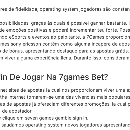
res de fidelidade, operating system jogadores são const
osibilidades, graças às quais é possível ganhar bastante.
de emoções positivas e poderá incrementar teu forte. Pos
ndo eSports e eventos ao palpitante, a 7Games proporciona
ames sony ericsson contém como alguma incapere de apost
s de bônus, apresentando destaque para as apostas grátis.
 viver alguma experiência llena. Durante isso, considera
fin De Jogar Na 7games Bet?
net sites de apostas la cual nos proporcionam viver uma e
he internet tornaram-se uma das vivencias mais populares 
ndas de apostas já ofereciam diferentes promoções, la cua
a de apostador.
 clique em seven games gamble sign in.
 saudamos operating system novos jogadores apresentando