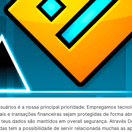
ários é a nossa principal prioridade. Empregamos tecnolo
is e transações financeiras sejam protegidas de forma abr
ue teus dados são mantidos em overall segurança. Através 
as tem a possibilidade de servir relacionada muchas as ap