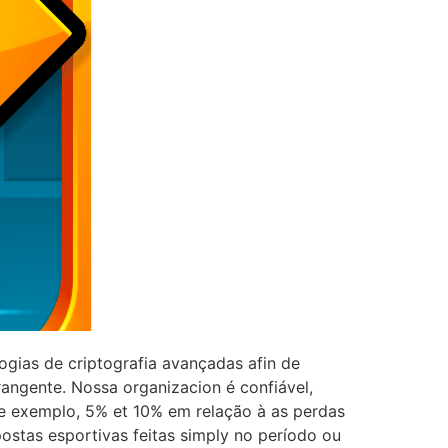
gias de criptografia avançadas afin de
angente. Nossa organizacion é confiável,
De exemplo, 5% et 10% em relação à as perdas
ostas esportivas feitas simply no período ou