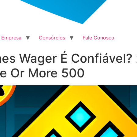
a Empresa
Consórcios
Fale Conosco
es Wager É Confiável? 
e Or More 500