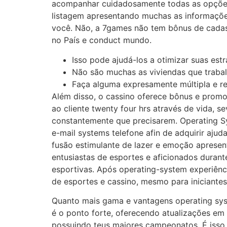
acompanhar cuidadosamente todas as opções 
listagem apresentando muchas as informações
você. Não, a 7games não tem bônus de cadastr
no País e conduct mundo.
Isso pode ajudá-los a otimizar suas estr
Não são muchas as viviendas que trabal
Faça alguma expresamente múltipla e r
Além disso, o cassino oferece bônus e prom
ao cliente twenty four hrs através de vida, 
constantemente que precisarem. Operating S
e-mail systems telefone afin de adquirir a
fusão estimulante de lazer e emoção apresen
entusiastas de esportes e aficionados duran
esportivas. Após operating-system experiênc
de esportes e cassino, mesmo para iniciantes
Quanto mais gama e vantagens operating syst
é o ponto forte, oferecendo atualizações em 
possuindo teus maiores campeonatos. É isso 