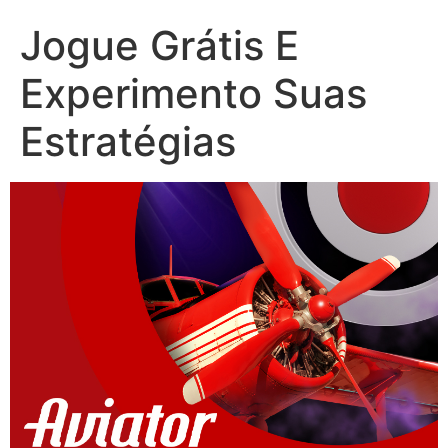
Jogue Grátis E
Experimento Suas
Estratégias