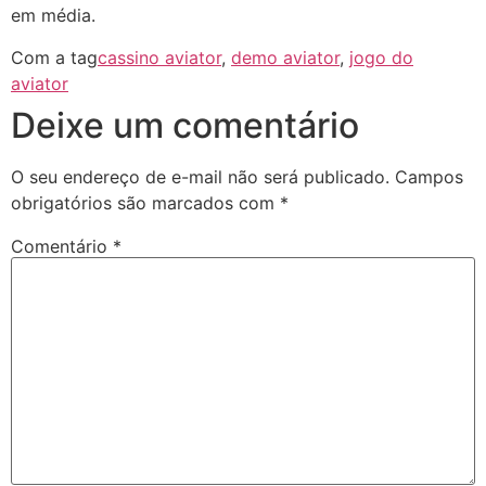
em média.
Com a tag
cassino aviator
,
demo aviator
,
jogo do
aviator
Deixe um comentário
O seu endereço de e-mail não será publicado.
Campos
obrigatórios são marcados com
*
Comentário
*