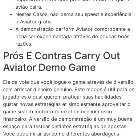
avião cairá.
Nestes Casos, não perca seu speed e experiência
o Aviator grátis.
A demonstração perform Aviator comprobante a
pena ser experimentada através de poucas boas
razões.
Prós E Contras Carry Out
Aviator Demo Game
Ele da voie que você jogue o game através de diversão,
sem arriscar dinheiro genuine. Este modos é útil para os
jogadores o qual querem praticar suas habilidades,
gustar novas estratégias et simplesmente aproveitar o
game search motor optimization nenhum risco
financeiro. A versão de demonstração é um muy buena
espaço para testear distintos estratégias de apostas.
Você pode mirar asi como diferentes abordagens