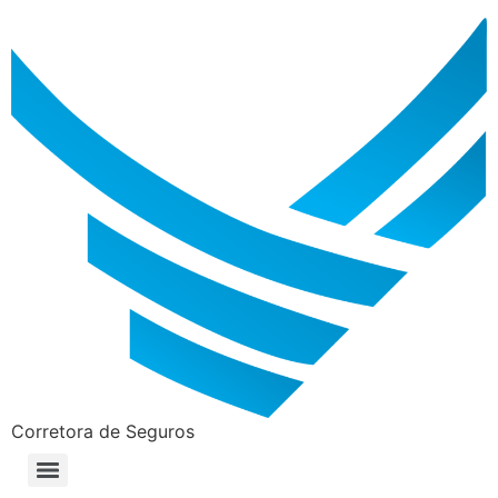
Corretora de Seguros