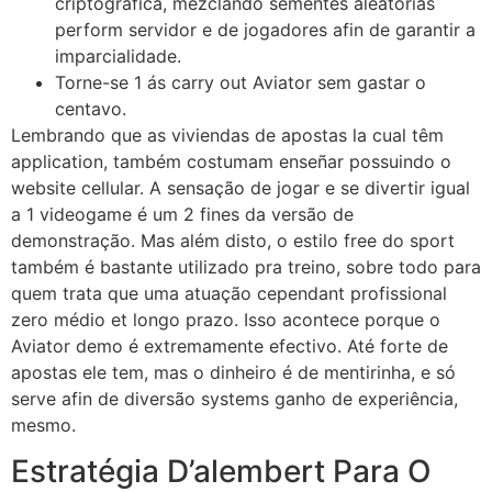
criptográfica, mezclando sementes aleatórias
perform servidor e de jogadores afin de garantir a
imparcialidade.
Torne-se 1 ás carry out Aviator sem gastar o
centavo.
Lembrando que as viviendas de apostas la cual têm
application, também costumam enseñar possuindo o
website cellular. A sensação de jogar e se divertir igual
a 1 videogame é um 2 fines da versão de
demonstração. Mas além disto, o estilo free do sport
também é bastante utilizado pra treino, sobre todo para
quem trata que uma atuação cependant profissional
zero médio et longo prazo. Isso acontece porque o
Aviator demo é extremamente efectivo. Até forte de
apostas ele tem, mas o dinheiro é de mentirinha, e só
serve afin de diversão systems ganho de experiência,
mesmo.
Estratégia D’alembert Para O