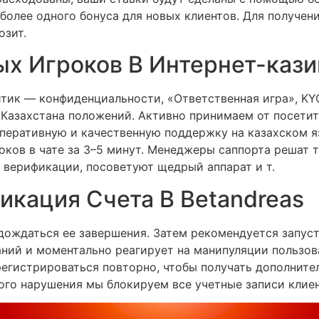
более одного бонуса для новых клиентов. Для получен
озит.
х Игроков В Интернет-кази
к — конфиденциальности, «Ответственная игра», KYC
 Казахстана положений. Активно принимаем от посети
перативную и качественную поддержку на казахском я
оков в чате за 3–5 минут. Менеджеры саппорта решат 
 верификации, посоветуют щедрый аппарат и т.
икация Счета В Betandreas
дождаться ее завершения. Затем рекомендуется запуст
аний и моментально реагирует на манипуляции пользов
 регистрироваться повторно, чтобы получать дополнит
го нарушения мы блокируем все учетные записи клиен