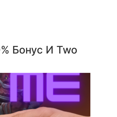
0% Бонус И Two