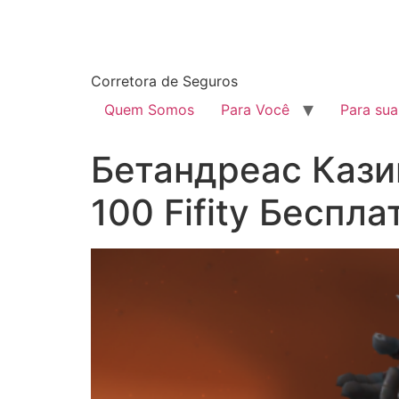
Corretora de Seguros
Quem Somos
Para Você
Para su
Бетандреас Кази
100 Fifity Беспл