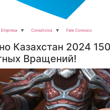
a Empresa
Consórcios
Fale Conosco
но Казахстан 2024 15
атных Вращений!