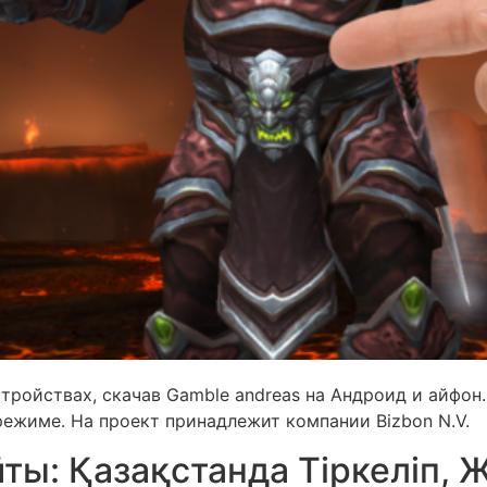
тройствах, скачав Gamble andreas на Андроид и айфон
ежиме. На проект принадлежит компании Bizbon N.V.
ты: Қазақстанда Тіркеліп, Ж