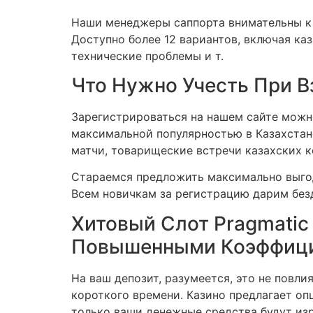
Наши менеджеры саппорта внимательны к 
Доступно более 12 вариантов, включая ка
технические проблемы и т.
Что Нужно Учесть При Вз
Зарегистрироваться на нашем сайте можно
максимальной популярностью в Казахстан
матчи, товарищеские встречи казахских 
Стараемся предложить максимально выгод
Всем новичкам за регистрацию дарим безд
Хитовый Слот Pragmatic
Повышенными Коэффиц
На ваш депозит, разумеется, это не повли
короткого времени. Казино предлагает оп
только ваши денежные средства будут изр