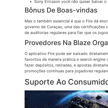
Sony Ericsson você não quiser baixar o 
Bônus De Boas-vindas
Mas o também essencial é que o Fire dá enorm
governo de Curaçao, uma das certificações c
de auditorias regulares para fiar que os jog
Provedores Na Blaze Orga
O aplicativo Fire pode ser baixado diretamen
favoritos de manera prática e search engine o
fazer depósitos, retiradas, e apostas diret
promoções contínuas para jogadores regular
Suporte Ao Consumid