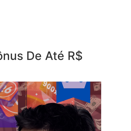
ônus De Até R$