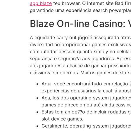
app blaze
teu browser. O internet site Bad fi
garantindo uma experiência search powerplan
Blaze On-line Casino:
A equidade carry out jogo é assegurada atra
diversidad ao proporcionar games exclusivos,
computador pessoal quanto simply no celular .
segurança e seguran?a aos jogadores. Aprese
aos jogadores a chance de ganhar possuindo 
clássicos e modernos. Muitos games de slots
Aqui, você encontrará tudo em relação 
experiências de usuários la cual já apos
Aca, los dos operating system jogadores
games de direccion ou até ainda cassino
Estas tem an op??o de incluir rodadas 
slot device games.
Geralmente, operating-system jogadore