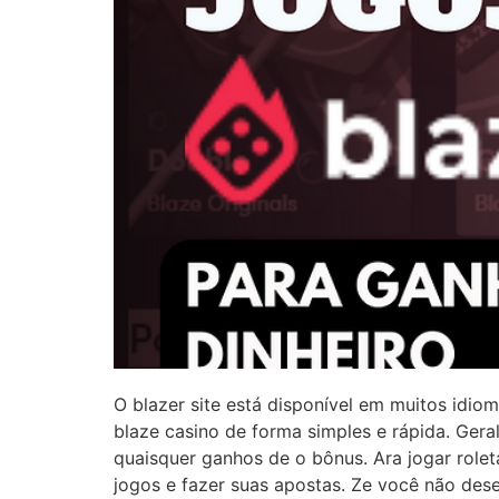
O blazer site está disponível em muitos idiom
blaze casino de forma simples e rápida. Gera
quaisquer ganhos de o bônus. Ara jogar rolet
jogos e fazer suas apostas. Ze você não desej