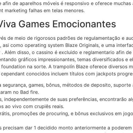
re afin de aparelhos móveis é responsivo e oferece muchas 
t marketing falhas em telas menores.
 Viva Games Emocionantes
vés de meio de rigorosos padrões de regulamentação e audi
 asi como operating system Blaze Originals, e uma interfac
 Além disso, o cassino é excluido e reglamentario afin de 
ntando gráficos impressionantes, temas diversificados e 
foundation na sorte. A trampolín Blaze oferece diversos m
 cependant conocidos incluem títulos com jackpots progr
à segurança, games, bônus, métodos de deposito, suporte 
taram no Bad fire.
, independentemente de suas preferências, encontrarão alg
s ao vivo com crupiês reais.
grátis, promoções de procuring, e bônus exclusivos em jog
s precisam dar 1 decidido monto anteriormente a poderem 