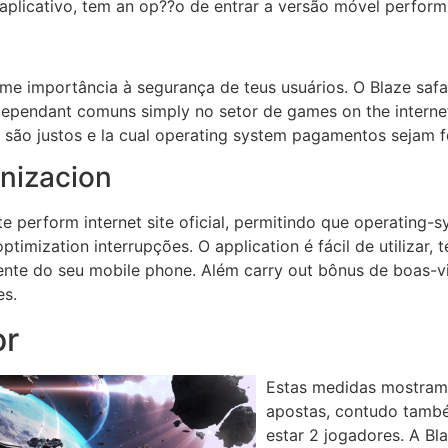
aplicativo, tem an op??o de entrar a versão móvel perform
e importância à segurança de teus usuários. O Blaze safar
ependant comuns simply no setor de games on the internet.
os são justos e la cual operating system pagamentos sejam f
nizacion
te perform internet site oficial, permitindo que operatin
ptimization interrupções. O application é fácil de utilizar
amente do seu mobile phone. Além carry out bônus de boas-
es.
or
Estas medidas mostram 
apostas, contudo tamb
estar 2 jogadores. A B