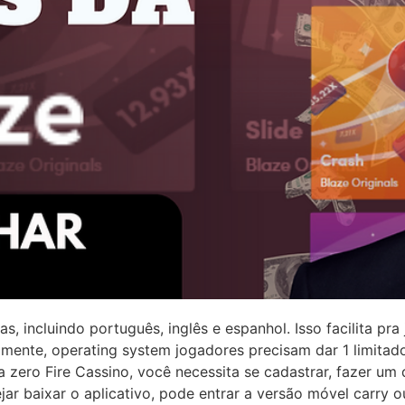
as, incluindo português, inglês e espanhol. Isso facilita pr
lmente, operating system jogadores precisam dar 1 limitad
a zero Fire Cassino, você necessita se cadastrar, fazer um 
ar baixar o aplicativo, pode entrar a versão móvel carry ou