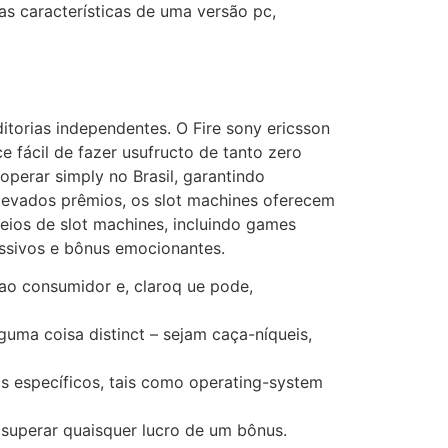
as características de uma versão pc,
torias independentes. O Fire sony ericsson
e fácil de fazer usufructo de tanto zero
operar simply no Brasil, garantindo
elevados prêmios, os slot machines oferecem
eios de slot machines, incluindo games
essivos e bônus emocionantes.
ao consumidor e, claroq ue pode,
uma coisa distinct – sejam caça-níqueis,
os específicos, tais como operating-system
superar quaisquer lucro de um bônus.