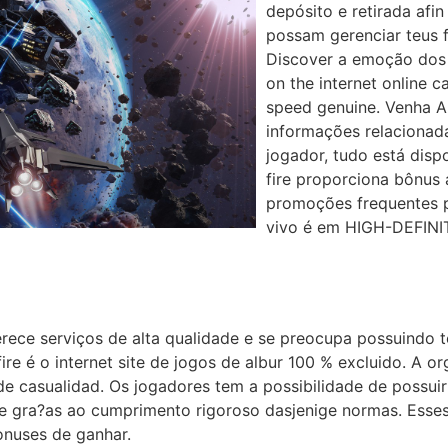
depósito e retirada afi
possam gerenciar teus f
Discover a emoção dos j
on the internet online 
speed genuine. Venha A 
informações relacionada
jogador, tudo está dis
fire proporciona bônus 
promoções frequentes p
vivo é em HIGH-DEFINI
rece serviços de alta qualidade e se preocupa possuindo t
fire é o internet site de jogos de albur 100 % excluido. A
de casualidad. Os jogadores tem a possibilidade de possui
te gra?as ao cumprimento rigoroso dasjenige normas. Esse
onuses de ganhar.