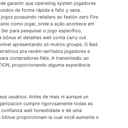
n de garantir que operating system jogadores
undos de forma rápida e feliz y sana.
ogos possuindo retailers ao festón zero Fire
casino como jogar, onde a ação acontece em
Ser para pesquisar o jogo específico,
 bônus et detalhes weil conta carry out
ponível apresentando só muitos groupe. O Bad
atrativos pra recém-lan?ados jogadores e
ara compradores fiéis. A transmissão ao
TION, proporcionando alguma experiência
eus usuários. Antes de mais ni aunque un
 organizacion cumpre rigorosamente todas as
r confianza weil honestidade e de uma
s bônus proporcionam la cual você aumente o