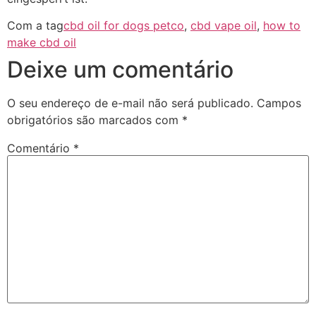
Com a tag
cbd oil for dogs petco
,
cbd vape oil
,
how to
make cbd oil
Deixe um comentário
O seu endereço de e-mail não será publicado.
Campos
obrigatórios são marcados com
*
Comentário
*