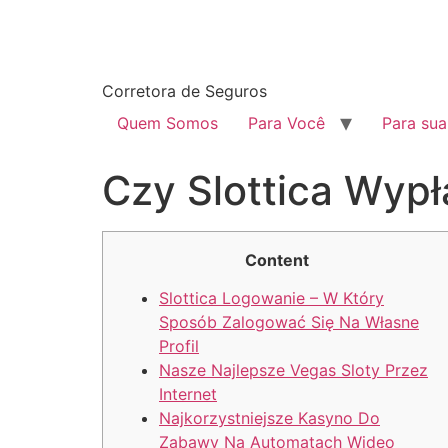
Corretora de Seguros
Quem Somos
Para Você
Para su
Czy Slottica Wyp
Content
Slottica Logowanie – W Który
Sposób Zalogować Się Na Własne
Profil
Nasze Najlepsze Vegas Sloty Przez
Internet
Najkorzystniejsze Kasyno Do
Zabawy Na Automatach Wideo