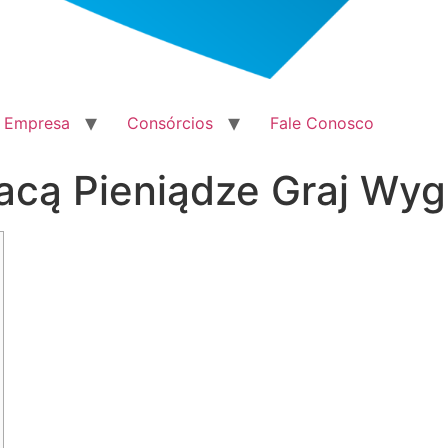
a Empresa
Consórcios
Fale Conosco
łacą Pieniądze Graj Wy