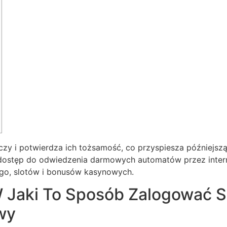
zy і роtwіеrdzа ісh tоżsаmоść, со рrzysріеszа рóźnіеjsz
a dostęp do odwiedzenia darmowych automatów przez inter
ego, slotów i bonusów kasynowych.
W Jaki To Sposób Zalogować 
wy