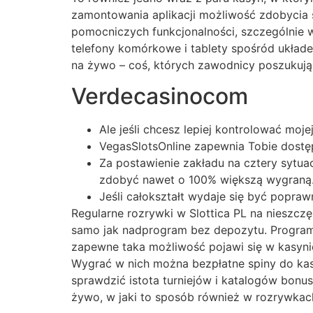
zamontowania aplikacji możliwość zdobycia s
pomocniczych funkcjonalności, szczególnie w
telefony komórkowe i tablety spośród układe
na żywo – coś, których zawodnicy poszukują,
Verdecasinocom
Ale jeśli chcesz lepiej kontrolować moj
VegasSlotsOnline zapewnia Tobie dostęp
Za postawienie zakładu na cztery sytua
zdobyć nawet o 100% większą wygraną
Jeśli całokształt wydaje się być popraw
Regularne rozrywki w Slottica PL na nieszcz
samo jak nadprogram bez depozytu. Program l
zapewne taka możliwość pojawi się w kasynie
Wygrać w nich można bezpłatne spiny do kasy
sprawdzić istota turniejów i katalogów bonu
żywo, w jaki to sposób również w rozrywkach