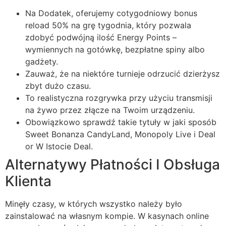
Na Dodatek, oferujemy cotygodniowy bonus
reload 50% na grę tygodnia, który pozwala
zdobyć podwójną ilość Energy Points –
wymiennych na gotówkę, bezpłatne spiny albo
gadżety.
Zauważ, że na niektóre turnieje odrzucić dzierżysz
zbyt dużo czasu.
To realistyczna rozgrywka przy użyciu transmisji
na żywo przez złącze na Twoim urządzeniu.
Obowiązkowo sprawdź takie tytuły w jaki sposób
Sweet Bonanza CandyLand, Monopoly Live i Deal
or W Istocie Deal.
Alternatywy Płatności I Obsługa
Klienta
Minęły czasy, w których wszystko należy było
zainstalować na własnym kompie. W kasynach online