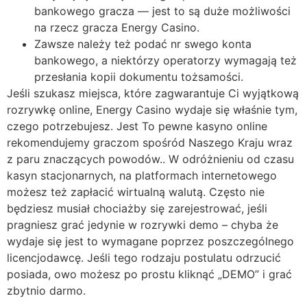
bankowego gracza — jest to są duże możliwości
na rzecz gracza Energy Casino.
Zawsze należy też podać nr swego konta
bankowego, a niektórzy operatorzy wymagają też
przesłania kopii dokumentu tożsamości.
Jeśli szukasz miejsca, które zagwarantuje Ci wyjątkową
rozrywkę online, Energy Casino wydaje się właśnie tym,
czego potrzebujesz. Jest To pewne kasyno online
rekomendujemy graczom spośród Naszego Kraju wraz
z paru znaczących powodów.. W odróżnieniu od czasu
kasyn stacjonarnych, na platformach internetowego
możesz też zapłacić wirtualną walutą. Często nie
będziesz musiał chociażby się zarejestrować, jeśli
pragniesz grać jedynie w rozrywki demo – chyba że
wydaje się jest to wymagane poprzez poszczególnego
licencjodawcę. Jeśli tego rodzaju postulatu odrzucić
posiada, owo możesz po prostu kliknąć „DEMO” i grać
zbytnio darmo.