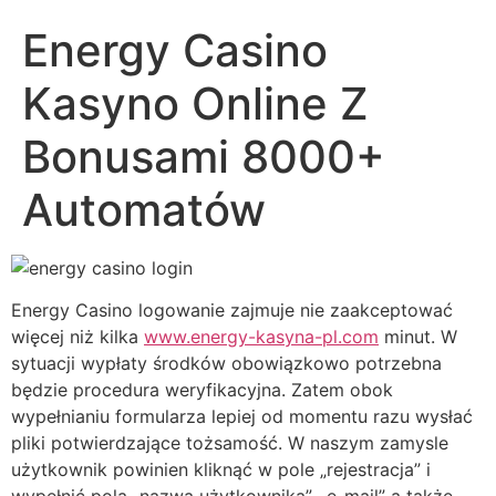
Energy Casino
Kasyno Online Z
Bonusami 8000+
Automatów
Energy Casino logowanie zajmuje nie zaakceptować
więcej niż kilka
www.energy-kasyna-pl.com
minut. W
sytuacji wypłaty środków obowiązkowo potrzebna
będzie procedura weryfikacyjna. Zatem obok
wypełnianiu formularza lepiej od momentu razu wysłać
pliki potwierdzające tożsamość. W naszym zamysle
użytkownik powinien kliknąć w pole „rejestracja” i