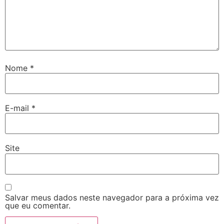
Nome
*
E-mail
*
Site
Salvar meus dados neste navegador para a próxima vez
que eu comentar.