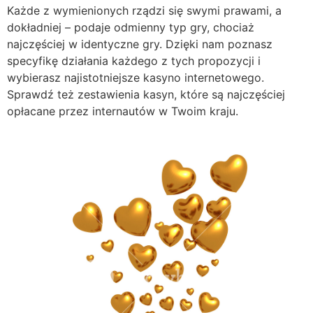
Każde z wymienionych rządzi się swymi prawami, a
dokładniej – podaje odmienny typ gry, chociaż
najczęściej w identyczne gry. Dzięki nam poznasz
specyfikę działania każdego z tych propozycji i
wybierasz najistotniejsze kasyno internetowego.
Sprawdź też zestawienia kasyn, które są najczęściej
opłacane przez internautów w Twoim kraju.