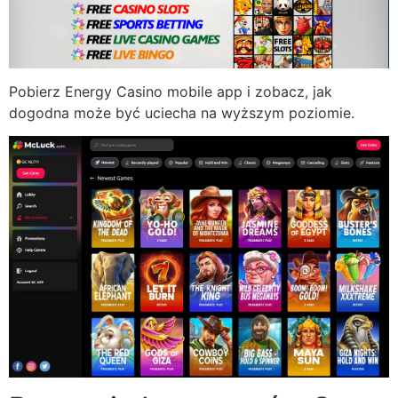
Pobierz Energy Casino mobile app i zobacz, jak
dogodna może być uciecha na wyższym poziomie.