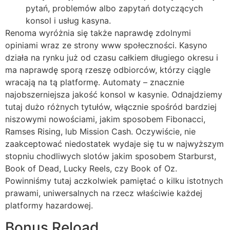
pytań, problemów albo zapytań dotyczących
konsol i usług kasyna.
Renoma wyróżnia się także naprawdę zdolnymi
opiniami wraz ze strony www społeczności. Kasyno
działa na rynku już od czasu całkiem długiego okresu i
ma naprawdę sporą rzeszę odbiorców, którzy ciągle
wracają na tą platformę. Automaty – znacznie
najobszerniejsza jakość konsol w kasynie. Odnajdziemy
tutaj dużo różnych tytułów, włącznie spośród bardziej
niszowymi nowościami, jakim sposobem Fibonacci,
Ramses Rising, lub Mission Cash. Oczywiście, nie
zaakceptować niedostatek wydaje się tu w najwyższym
stopniu chodliwych slotów jakim sposobem Starburst,
Book of Dead, Lucky Reels, czy Book of Oz.
Powinniśmy tutaj aczkolwiek pamiętać o kilku istotnych
prawami, uniwersalnych na rzecz właściwie każdej
platformy hazardowej.
Bonus Reload