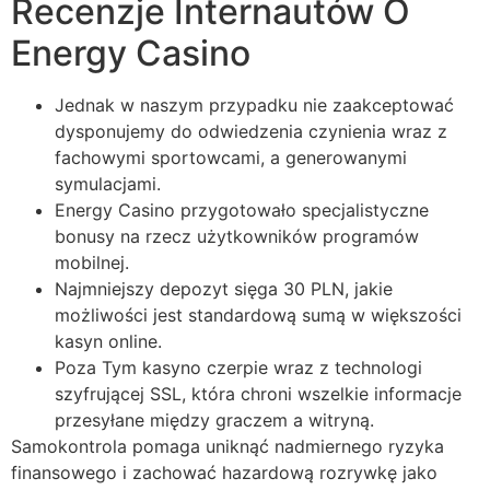
Recenzje Internautów O
Energy Casino
Jednak w naszym przypadku nie zaakceptować
dysponujemy do odwiedzenia czynienia wraz z
fachowymi sportowcami, a generowanymi
symulacjami.
Energy Casino przygotowało specjalistyczne
bonusy na rzecz użytkowników programów
mobilnej.
Najmniejszy depozyt sięga 30 PLN, jakie
możliwości jest standardową sumą w większości
kasyn online.
Poza Tym kasyno czerpie wraz z technologi
szyfrującej SSL, która chroni wszelkie informacje
przesyłane między graczem a witryną.
Samokontrola pomaga uniknąć nadmiernego ryzyka
finansowego i zachować hazardową rozrywkę jako