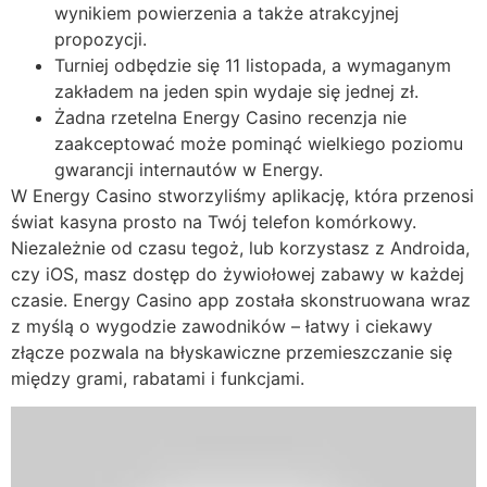
wynikiem powierzenia a także atrakcyjnej
propozycji.
Turniej odbędzie się 11 listopada, a wymaganym
zakładem na jeden spin wydaje się jednej zł.
Żadna rzetelna Energy Casino recenzja nie
zaakceptować może pominąć wielkiego poziomu
gwarancji internautów w Energy.
W Energy Casino stworzyliśmy aplikację, która przenosi
świat kasyna prosto na Twój telefon komórkowy.
Niezależnie od czasu tegoż, lub korzystasz z Androida,
czy iOS, masz dostęp do żywiołowej zabawy w każdej
czasie. Energy Casino app została skonstruowana wraz
z myślą o wygodzie zawodników – łatwy i ciekawy
złącze pozwala na błyskawiczne przemieszczanie się
między grami, rabatami i funkcjami.