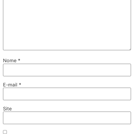
Nome
*
E-mail
*
Site