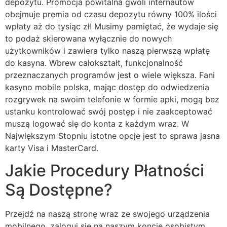
depozytu. Promocja powitalna gwoli internautów
obejmuje premia od czasu depozytu równy 100% ilości
wpłaty aż do tysiąc zł! Musimy pamiętać, że wydaje się
to podaż skierowana wyłącznie do nowych
użytkowników i zawiera tylko naszą pierwszą wpłatę
do kasyna. Wbrew całokształt, funkcjonalność
przeznaczanych programów jest o wiele większa. Fani
kasyno mobile polska, mając dostęp do odwiedzenia
rozgrywek na swoim telefonie w formie apki, mogą bez
ustanku kontrolować swój postęp i nie zaakceptować
muszą logować się do konta z każdym wraz. W
Największym Stopniu istotne opcje jest to sprawa jasna
karty Visa i MasterCard.
Jakie Procedury Płatności
Są Dostępne?
Przejdź na naszą stronę wraz ze swojego urządzenia
mobilnego, zaloguj się na naszym koncie osobistym