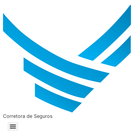
Corretora de Seguros