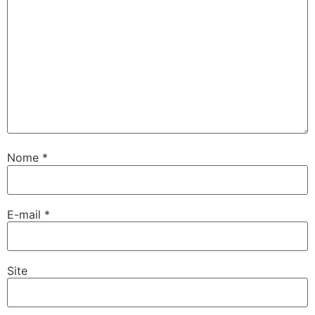
Nome
*
E-mail
*
Site