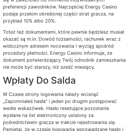
preferencji zawodników. Najczęściej Energy Casino
podaje przełom określonej części strat gracza, na
przykład 10% albo 20%.
Toteż też dokumentami, które pewnie będziesz musiał
okazać są m.in. Dowód tożsamości, rachunek wraz z
widocznym adresem nocowania i wyciąg spośród
procedury płatności. Energy Casino informuje, że
dokument potwierdzający Twój odnośnik zamieszkania
nie może być starszy, niż sześć miesięcy.
Wpłaty Do Salda
W Czasie strony logowania należy wcisnąć
„Zapomniałeś hasła” i jeden po drugim postępować
wedle wskazówek. Hasło resetujące pozostanie
wysłane na list elektroniczny ustalony za
pośrednictwem gracza w trakcie rejestrowania się.
Pamiętaj, że w czasie logowania wprowadzane hasło i