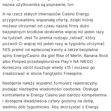
nazwa użytkownika są poprawne, tzn.
A na rzecz stałych internautów Casino Energy
przygotowaliśmy wspaniałą ofertę, dzięki której
możesz otrzymać od czasu naszej firmy dużo
bezpłatnych środków dosłownie więcej niż jeden razy
na tydzień. Jest To premia rodzaju „reload”, który
pozwoli Ci więcej niż jeden razy w tygodniu otrzymać
50% premii od wpłaconej kwoty a także bezpłatne
spiny EnergyCasino dla gier Rise of Merlin, Banana Rock
albo Pimped przedsiębiorstwa Play’n NA NIEGO.
Konieczny obrót kosztuje wtedy x15 i możesz go
zrealizować w slocie Fangtastic Freespins.
Następnie należy wypełnić formularz rejestracyjny,
podając niezbędne wiadomości osobowe. Obsługa
kontrahenta w Energy Casino jest bardzo kompetentna
i dostępna dwadzieścia cztery godziny na dobę,
siedmiu dób tygodniowo. Aby skorzystać z Energy