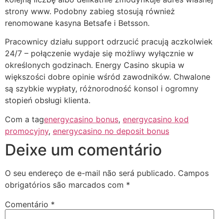
strony www. Podobny zabieg stosują również
renomowane kasyna Betsafe i Betsson.
Pracownicy działu support odrzucić pracują aczkolwiek
24/7 – połączenie wydaje się możliwy wyłącznie w
określonych godzinach. Energy Casino skupia w
większości dobre opinie wśród zawodników. Chwalone
są szybkie wypłaty, różnorodność konsol i ogromny
stopień obsługi klienta.
Com a tag
energycasino bonus
,
energycasino kod
promocyjny
,
energycasino no deposit bonus
Deixe um comentário
O seu endereço de e-mail não será publicado.
Campos
obrigatórios são marcados com
*
Comentário
*