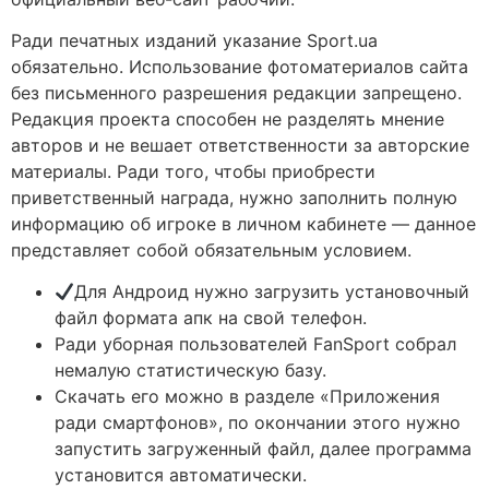
Ради печатных изданий указание Sport.ua
обязательно. Использование фотоматериалов сайта
без письменного разрешения редакции запрещено.
Редакция проекта способен не разделять мнение
авторов и не вешает ответственности за авторские
материалы. Ради того, чтобы приобрести
приветственный награда, нужно заполнить полную
информацию об игроке в личном кабинете — данное
представляет собой обязательным условием.
Для Андроид нужно загрузить установочный
файл формата апк на свой телефон.
Ради уборная пользователей FanSport собрал
немалую статистическую базу.
Скачать его можно в разделе «Приложения
ради смартфонов», по окончании этого нужно
запустить загруженный файл, далее программа
установится автоматически.