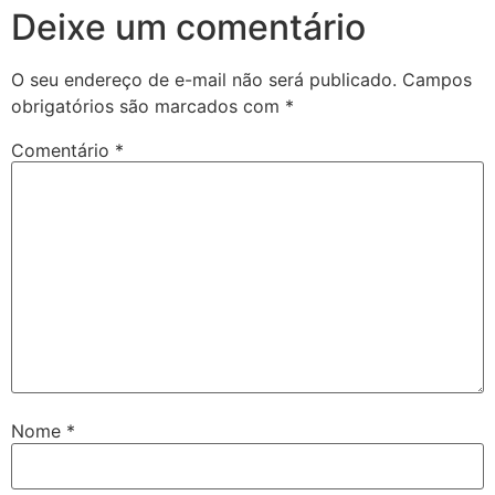
Deixe um comentário
O seu endereço de e-mail não será publicado.
Campos
obrigatórios são marcados com
*
Comentário
*
Nome
*