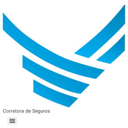
Corretora de Seguros