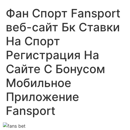
Фан Спорт Fansport
веб-сайт Бк Ставки
На Спорт
Регистрация На
Сайте С Бонусом
Мобильное
Приложение
Fansport