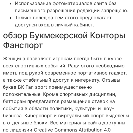
Использование фотоматериалов сайта без
письменного разрешения редакции запрещено.
Только вслед за тем этого предполагает
доступен вход в личный кабинет.
обзор Букмекерской Конторы
Фанспорт
Женщина позволяет игрокам всегда быть в курсе
всех спортивных событий. Ради этого необходимо
иметь под рукой современное портативное гаджет,
а также стабильный доступ к интернету. Отзывы
буква БК Fan sport преимущественно
положительные. Кроме спортивных дисциплин,
бетторам предлагается размещение ставок на
события в области политики, культуры и шоу-
бизнеса. Киберспорт и виртуальный спорт выделены
в отдельные блоки. Все материалы сайта доступны
по лицензии Creative Commons Attribution 4.0