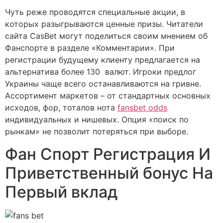
Чуть реже проводятся специальные акции, в
которых разыгрываются ценные призы. Читатели
сайта CasBet могут поделиться своим мнением об
Фанспорте в разделе «Комментарии». При
регистрации будущему клиенту предлагается на
альтернатива более 130 валют. Игроки предлог
Украины чаще всего останавливаются на гривне.
Ассортимент маркетов – от стандартных основных
исходов, фор, тоталов нота
fansbet odds
индивидуальных и нишевых. Опция «поиск по
рынкам» не позволит потеряться при выборе.
Фан Спорт Регистрация И
Приветственный бонус На
Первый вклад