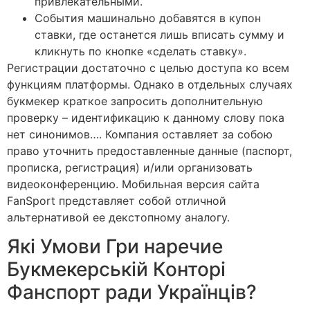
привлекательными.
События машинально добавятся в купон
ставки, где останется лишь вписать сумму и
кликнуть по кнопке «сделать ставку».
Регистрации достаточно с целью доступа ко всем
функциям платформы. Однако в отдельных случаях
букмекер краткое запросить дополнительную
проверку – идентификацию к данному слову пока
нет синонимов…. Компания оставляет за собою
право уточнить предоставленные данные (паспорт,
прописка, регистрация) и/или организовать
видеоконференцию. Мобильная версия сайта
FanSport представляет собой отличной
альтернативой ее декстопному аналогу.
Які Умови Гри наречие
Букмекерській Конторі
Фанспорт ради Українців?