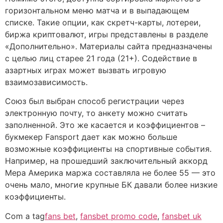
горизонтальном меню матча и в выпадающем
списке. Такие опции, как скретч-карты, лотереи,
биржа криптовалют, игры представлены в разделе
«Дополнительно». Материалы сайта предназначены
с целью лиц старее 21 года (21+). Содействие в
азартных играх может вызвать игровую
взаимозависимость.
Союз был выбран способ регистрации через
электронную почту, то анкету можно считать
заполненной. Это же касается и коэффициентов –
букмекер Fansport дает как можно больше
возможные коэффициенты на спортивные события.
Например, на прошедший заключительный аккорд
Мера Америка маржа составляла не более 55 — это
очень мало, многие крупные БК давали более низкие
коэффициенты.
Com a tag
fans bet
,
fansbet promo code
,
fansbet uk