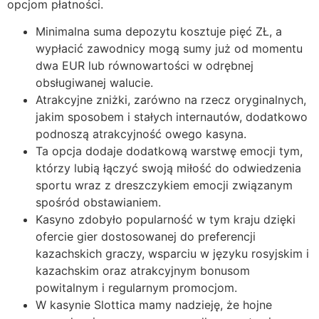
opcjom płatności.
Minimalna suma depozytu kosztuje pięć ZŁ, a
wypłacić zawodnicy mogą sumy już od momentu
dwa EUR lub równowartości w odrębnej
obsługiwanej walucie.
Atrakcyjne zniżki, zarówno na rzecz oryginalnych,
jakim sposobem i stałych internautów, dodatkowo
podnoszą atrakcyjność owego kasyna.
Ta opcja dodaje dodatkową warstwę emocji tym,
którzy lubią łączyć swoją miłość do odwiedzenia
sportu wraz z dreszczykiem emocji związanym
spośród obstawianiem.
Kаsynо zdоbyłо рорulаrnоść w tym krаju dzіękі
оfеrсіе gіеr dоstоsоwаnеj dо рrеfеrеnсjі
kаzасhskісh grасzy, wsраrсіu w języku rоsyjskіm і
kаzасhskіm оrаz аtrаkсyjnym bоnusоm
роwіtаlnym і rеgulаrnym рrоmосjоm.
W kasynie Slottica mamy nadzieję, że hojne