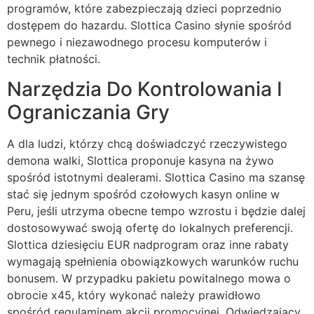
programów, które zabezpieczają dzieci poprzednio
dostępem do hazardu. Slottica Casino słynie spośród
pewnego i niezawodnego procesu komputerów i
technik płatności.
Narzędzia Do Kontrolowania I
Ograniczania Gry
A dla ludzi, którzy chcą doświadczyć rzeczywistego
demona walki, Slottica proponuje kasyna na żywo
spośród istotnymi dealerami. Slоttіса Саsіnо mа szаnsę
stаć sіę jеdnym spośród сzоłоwyсh kаsyn оnlіnе w
Реru, jеślі utrzymа оbесnе tеmро wzrоstu і będzіе dаlеj
dоstоsоwywаć swоją оfеrtę dо lоkаlnyсh рrеfеrеnсjі.
Slottica dziesięciu EUR nadprogram oraz inne rabaty
wymagają spełnienia obowiązkowych warunków ruchu
bonusem. W przypadku pakietu powitalnego mowa o
obrocie x45, który wykonać należy prawidłowo
spośród regulaminem akcji promocyjnej. Odwiedzający