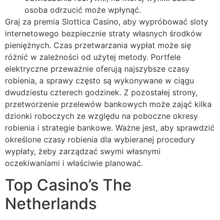
osoba odrzucić może wpłynąć.
Graj za premia Slottica Casino, aby wypróbować sloty
internetowego bezpiecznie straty własnych środków
pieniężnych. Czas przetwarzania wypłat może się
różnić w zależności od użytej metody. Portfele
elektryczne przeważnie oferują najszybsze czasy
robienia, a sprawy często są wykonywane w ciągu
dwudziestu czterech godzinek. Z pozostałej strony,
przetworzenie przelewów bankowych może zająć kilka
dzionki roboczych ze względu na poboczne okresy
robienia i strategie bankowe. Ważne jest, aby sprawdzić
określone czasy robienia dla wybieranej procedury
wypłaty, żeby zarządzać swymi własnymi
oczekiwaniami i właściwie planować.
Top Casino’s The
Netherlands