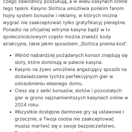
czego zawodnicy poszukują, a w wielu kasynach online
tego tęskni. Kasyno Slottica umożliwia polskim fanom
hojny system bonusów i reklamy, w których można
wygrać nie zaakceptować tylko gratyfikacyj pieniężne.
Ponadto na oficjalnej witrynie kasyna bądź w tv
społecznościowych często można znaleźć kody
atrakcyjne, takie jakim sposobem „Slottica premia kod“.
Wśród najbardziej pożądanych konsol znajdują się
sloty, które dominują w palecie kasyna.
Kasyno na żywo umożliwia angażujący sposób na
doświadczenie tychże perfekcyjnych gier w
odosobnieniu własnego domu.
Ciesz się z setki bonusów, slotów i pozostałych
gier w grono najznamienitszych kasynach online w
2024 roku.
Wszystkie dostępne darmowe gry są ustawowe i
grzecznie, a Twoja osoba nie zaakceptować
musisz martwić się o swoje bezpieczeństwo.