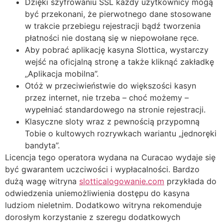
Dzięki szyfrowaniu SSL każdy użytkownicy mogą
być przekonani, że pierwotnego dane stosowane
w trakcie przebiegu rejestracji bądź tworzenia
płatności nie dostaną się w niepowołane ręce.
Aby pobrać aplikację kasyna Slottica, wystarczy
wejść na oficjalną stronę a także kliknąć zakładkę
„Aplikacja mobilna”.
Otóż w przeciwieństwie do większości kasyn
przez internet, nie trzeba – choć możemy –
wypełniać standardowego na stronie rejestracji.
Klasyczne sloty wraz z pewnością przypomną
Tobie o kultowych rozrywkach wariantu „jednoręki
bandyta”.
Licencja tego operatora wydana na Curacao wydaje się
być gwarantem uczciwości i wypłacalności. Bardzo
dużą wagę witryna
slotticalogowanie.com
przykłada do
odwiedzenia uniemożliwienia dostępu do kasyna
ludziom nieletnim. Dodatkowo witryna rekomenduje
dorosłym korzystanie z szeregu dodatkowych