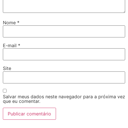
Nome
*
E-mail
*
Site
Salvar meus dados neste navegador para a próxima vez
que eu comentar.