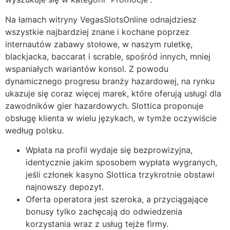
Na łamach witryny VegasSlotsOnline odnajdziesz
wszystkie najbardziej znane i kochane poprzez
internautów zabawy stołowe, w naszym ruletkę,
blackjacka, baccarat i scrable, spośród innych, mniej
wspaniałych wariantów konsol. Z powodu
dynamicznego progresu branży hazardowej, na rynku
ukazuje się coraz więcej marek, które oferują usługi dla
zawodników gier hazardowych. Slottica proponuje
obsługę klienta w wielu językach, w tymże oczywiście
według polsku.
Wpłata na profil wydaje się bezprowizyjna,
identycznie jakim sposobem wypłata wygranych,
jeśli członek kasyno Slottica trzykrotnie obstawi
najnowszy depozyt.
Oferta operatora jest szeroka, a przyciągające
bonusy tylko zachęcają do odwiedzenia
korzystania wraz z usług tejże firmy.