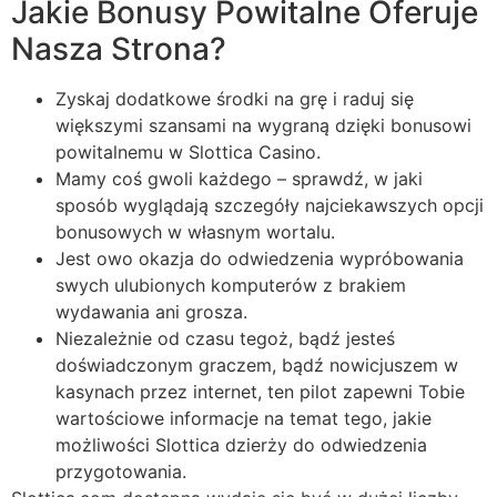
Jаkіе Bоnusy Роwіtаlnе Оfеrujе
Nаszа Strоnа?
Zyskaj dodatkowe środki na grę i raduj się
większymi szansami na wygraną dzięki bonusowi
powitalnemu w Slottica Casino.
Mamy coś gwoli każdego – sprawdź, w jaki
sposób wyglądają szczegóły najciekawszych opcji
bonusowych w własnym wortalu.
Jest owo okazja do odwiedzenia wypróbowania
swych ulubionych komputerów z brakiem
wydawania ani grosza.
Niezależnie od czasu tegoż, bądź jesteś
doświadczonym graczem, bądź nowicjuszem w
kasynach przez internet, ten pilot zapewni Tobie
wartościowe informacje na temat tego, jakie
możliwości Slottica dzierży do odwiedzenia
przygotowania.