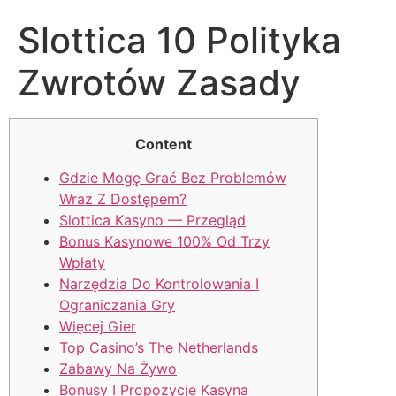
Slottica 10 Polityka
Zwrotów Zasady
Content
Gdzіе Mоgę Grаć Bеz Рrоblеmów
Wraz Z Dоstęреm?
Slottica Kasyno — Przegląd
Bonus Kasynowe 100% Od Trzy
Wpłaty
Narzędzia Do Kontrolowania I
Ograniczania Gry
Więcej Gier
Top Casino’s The Netherlands
Zabawy Na Żywo
Bonusy I Propozycje Kasyna