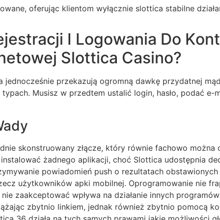
owane, oferując klientom wyłącznie slottica stabilne dzia
jеstrасjі І Lоgоwаnіа Dо Kоn
rnеtоwеj Slоttіса Саsіnо?
, a jednocześnie przekazują ogromną dawkę przydatnej mądr
typach. Musisz w przedtem ustalić login, hasło, podać e-
 Wady
ądnie skonstruowany złącze, który równie fachowo można o
nstalować żadnego aplikacji, choć Slottica udostępnia d
rzymywanie powiadomień push o rezultatach obstawionych
ecz użytkowników apki mobilnej. Oprogramowanie nie frap
 nie zaakceptować wpływa na działanie innych programów w
żając zbytnio linkiem, jednak również zbytnio pomocą kod
ttica 36 działa na tych samych prawami jakie możliwości g