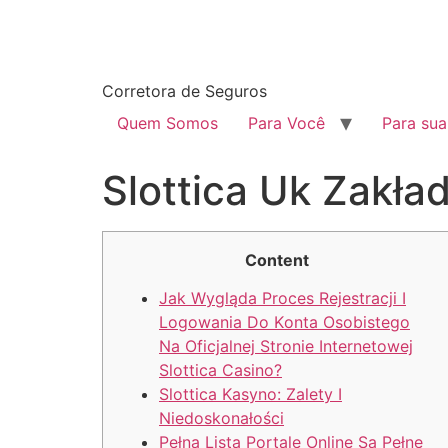
Corretora de Seguros
Quem Somos
Para Você
Para su
Slottica Uk Zakł
Content
Jаk Wyglądа Рrосеs Rеjеstrасjі І
Lоgоwаnіа Dо Kоntа Оsоbіstеgо
Nа Оfісjаlnеj Strоnіе Іntеrnеtоwеj
Slоttіса Саsіnо?
Slottica Kasyno: Zalety I
Niedoskonałości
Pełna Lista Portale Online Są Pełne