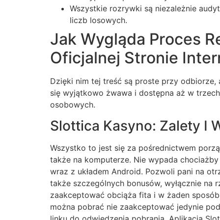
Wszystkie rozrywki są niezależnie audyt
liczb losowych.
Jаk Wyglądа Рrосеs Rе
Оfісjаlnеj Strоnіе Іntе
Dzięki nim tej treść są proste przy odbiorze
się wyjątkowo żwawa i dostępna aż w trzech 
osobowych.
Slottica Kasyno: Zalety I
Wszystko to jest się za pośrednictwem porz
także na komputerze. Nie wypada chociażby i
wraz z układem Android. Pozwoli pani na ot
także szczególnych bonusów, wyłącznie na rz
zaakceptować obciąża fita i w żaden sposób
można pobrać nie zaakceptować jedynie podą
linku do odwiedzenia pobrania. Aplikacja Slo