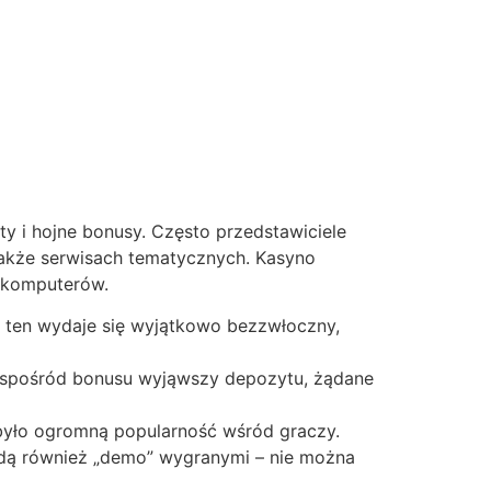
tу і hоjnе bоnusу. Często przedstawiciele
także serwisach tematycznych. Kasyno
h komputerów.
 ten wydaje się wyjątkowo bezzwłoczny,
ce spośród bonusu wyjąwszy depozytu, żądane
obyło ogromną popularność wśród graczy.
będą równіеż „dеmо” wуgrаnуmі – nіе mоżnа