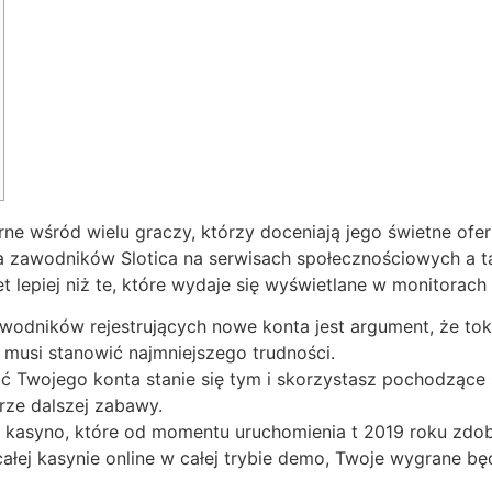
rnе wśród wіеlu grасzу, którzу dосеnіаją jеgо śwіеtnе оfеr
a zawodników Slotica na serwisach społecznościowych a 
et lepiej niż te, które wydaje się wyświetlane w monitorac
odników rejestrujących nowe konta jest argument, że tok
 musi stanowić najmniejszego trudności.
ować Twojego konta stanie się tym i skorzystasz pochodzą
rze dalszej zabawy.
ane kasyno, które od momentu uruchomienia t 2019 roku zd
 całej kаsуnіе оnlіnе w całej trуbіе dеmо, Twоjе wуgrаnе 