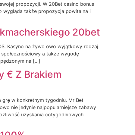
swojej propozycji. W 20Bet casino bonus
 wygląda także propozycja powitalna i
Bukmacherskiego 20bet
iOS. Kasyno na żywo owo wyjątkowy rodzaj
al społecznościowy a także wygodę
 spędzonym na […]
y € Z Brakiem
 grę w konkretnym tygodniu. Mr Bet
owo nie jedynie najpopularniejsze zabawy
 możliwość uzyskania cotygodniowych