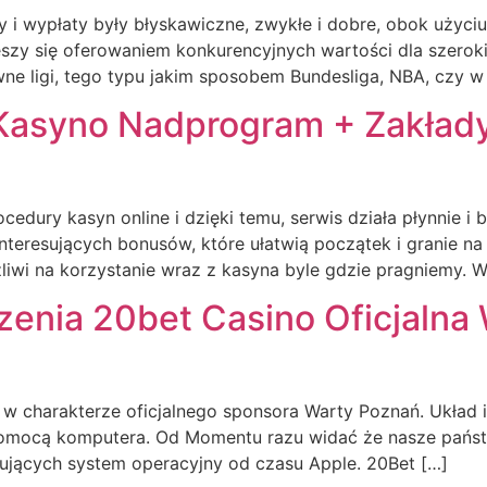
y i wypłaty były błyskawiczne, zwykłe i dobre, obok użyci
eszy się oferowaniem konkurencyjnych wartości dla szerok
ówne ligi, tego typu jakim sposobem Bundesliga, NBA, czy 
 Kasyno Nadprogram + Zakład
cedury kasyn online i dzięki temu, serwis działa płynnie 
teresujących bonusów, które ułatwią początek i granie n
żliwi na korzystanie wraz z kasyna byle gdzie pragniemy. 
nia 20bet Casino Oficjalna 
ą w charakterze oficjalnego sponsora Warty Poznań. Układ 
pomocą komputera. Od Momentu razu widać że nasze państwo 
ujących system operacyjny od czasu Apple. 20Bet […]