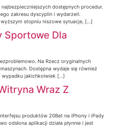
u najbezpieczniejszych dostępnych procedur.
iego zakresu dyscyplin i wydarzeń.
w wyższym stopniu niszowe sytuacje, […]
y Sportowe Dla
i bezproblemowo. Na Rzecz oryginalnych
a maszynach. Dostępna wydaje się również
W wypadku jakichkolwiek […]
Witryna Wraz Z
interfejsu produktów 20Bet na iPhony i iPady
odsłona aplikacji działa płynnie i jest