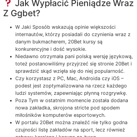
Jak Wypłacić Pieniądze Wraz
Z Ggbet?
W Jaki Sposób wskazują opinie większości
internautów, którzy posiadali do czynienia wraz z
danym bukmacherem, 20Bet kursy są
konkurencyjne i dość wysokie.
Niedawno otrzymała pani polską wersję językową,
toteż postanowiliśmy przyjrzeć się stronie 20Bet i
sprawdzić skąd wzięła się do niej popularność.
Czy korzystasz z PC, Mac, Androida czy iOS –
podest jest zoptymalizowana na rzecz każdego
ludzi systemów, zapewniając płynną rozgrywkę.
Poza Tym w ostatnim momencie została dodana
nowa zakładka, skrojona stricte pod spodem
miłośników komputerów esportowych.
W portalu 20Bet można znaleźć nie tylko godna
czujności listę zakładów na sport, lecz również
zabawy karciane i kasyno na żywo.