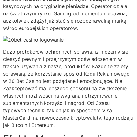
kasynowych na oryginalne pieniądze. Operator działa
na światowym rynku iGaming od momentu niedawna,
aczkolwiek zdążył już stać się rozpoznawalną marką
wśród europejskich operatorów.
Dużo protokołów ochronnych sprawia, iż możemy się
cieszyć pewnym i przejrzystym doświadczeniem w
trakcie używania z naszej produktów. Każde te zalety
sprawiają, że korzystanie spośród Kodu Reklamowego
w 20 Bet Casino jest pożądane i emocjonujące. Nie
Zaakceptować ma lepszego sposobu na zwiększenie
własnych możliwości na wygraną i otrzymywanie
suplementarnych korzyści i nagród. Od Czasu
typowych technik, takich jakim sposobem Visa i
MasterCard, na nowoczesne kryptowaluty, tego rodzaju
jak Bitcoin i Ethereum.