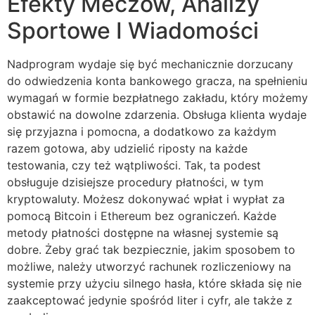
Efekty Meczów, Analizy
Sportowe I Wiadomości
Nadprogram wydaje się być mechanicznie dorzucany
do odwiedzenia konta bankowego gracza, na spełnieniu
wymagań w formie bezpłatnego zakładu, który możemy
obstawić na dowolne zdarzenia. Obsługa klienta wydaje
się przyjazna i pomocna, a dodatkowo za każdym
razem gotowa, aby udzielić riposty na każde
testowania, czy też wątpliwości. Tak, ta podest
obsługuje dzisiejsze procedury płatności, w tym
kryptowaluty. Możesz dokonywać wpłat i wypłat za
pomocą Bitcoin i Ethereum bez ograniczeń. Każde
metody płatności dostępne na własnej systemie są
dobre. Żeby grać tak bezpiecznie, jakim sposobem to
możliwe, należy utworzyć rachunek rozliczeniowy na
systemie przy użyciu silnego hasła, które składa się nie
zaakceptować jedynie spośród liter i cyfr, ale także z