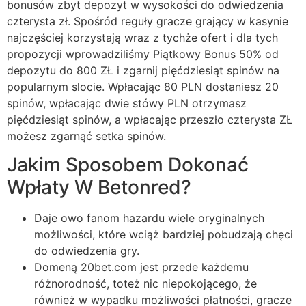
bonusów zbyt depozyt w wysokości do odwiedzenia
czterysta zł. Spośród reguły gracze grający w kasynie
najczęściej korzystają wraz z tychże ofert i dla tych
propozycji wprowadziliśmy Piątkowy Bonus 50% od
depozytu do 800 ZŁ i zgarnij pięćdziesiąt spinów na
popularnym slocie. Wpłacając 80 PLN dostaniesz 20
spinów, wpłacając dwie stówy PLN otrzymasz
pięćdziesiąt spinów, a wpłacając przeszło czterysta ZŁ
możesz zgarnąć setka spinów.
Jakim Sposobem Dokonać
Wpłaty W Betonred?
Daje owo fanom hazardu wiele oryginalnych
możliwości, które wciąż bardziej pobudzają chęci
do odwiedzenia gry.
Domeną 20bet.com jest przede każdemu
różnorodność, toteż nic niepokojącego, że
również w wypadku możliwości płatności, gracze