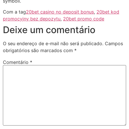
symboli.
Com a tag
20bet casino no deposit bonus
,
20bet kod
promocyjny bez depozytu
,
20bet promo code
Deixe um comentário
O seu endereço de e-mail não será publicado.
Campos
obrigatórios são marcados com
*
Comentário
*