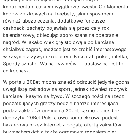
kontrahentom całkiem wyjątkowe kwestii. Od Momentu
kodów zniżkowych na freebety, jakim sposobem
również ubezpieczenia, dodatkowe fundusze i
cashback, zachęty pojawiają się przez cały rok
kalendarzowy, obiecując sporo szans na odebranie
nagród. W jakąkolwiek grę stołową albo karcianą
chciałbyś zagrać, możesz jest to zrobić internetowego
w kasynie z żywym krupierem. Baccarat, poker, ruletka,
Speedy szóstej, Wojna żywiołów — postaw na jest to,
co kochasz.
W portalu 20Bet można znaleźć odrzucić jedynie godna
uwagi listę zakładów na sport, jednak również rozrywki
karciane i kasyno na żywo. W szczególności na rzecz
początkujących graczy będzie bardzo interesująca
podaż zakładów on-line na 20bet casino bonus bez
depozytu. 20Bet Polska owo kompleksowa podest
hazardowa przez internet z bogatą ofertą zakładów
bukmacherskich a także ogromnym rodzajem gier