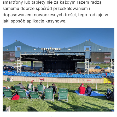
smartfony lub tablety nie za każdym razem radzą
samemu dobrze spośród przeskalowaniem i
dopasowaniem nowoczesnych treści, tego rodzaju w
jaki sposób aplikacje kasynowe.