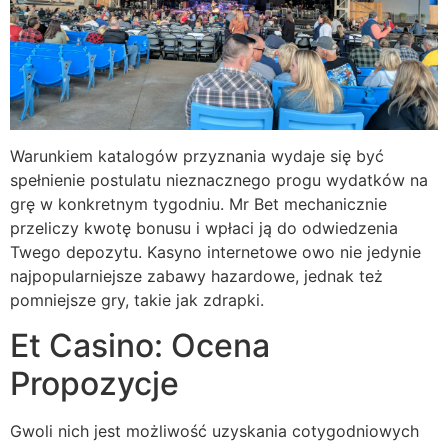
Warunkiem katalogów przyznania wydaje się być
spełnienie postulatu nieznacznego progu wydatków na
grę w konkretnym tygodniu. Mr Bet mechanicznie
przeliczy kwotę bonusu i wpłaci ją do odwiedzenia
Twego depozytu. Kasyno internetowe owo nie jedynie
najpopularniejsze zabawy hazardowe, jednak też
pomniejsze gry, takie jak zdrapki.
Et Casino: Ocena
Propozycje
Gwoli nich jest możliwość uzyskania cotygodniowych