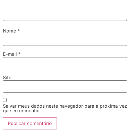
Nome
*
E-mail
*
Site
Salvar meus dados neste navegador para a próxima vez
que eu comentar.