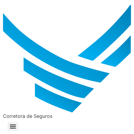
Corretora de Seguros