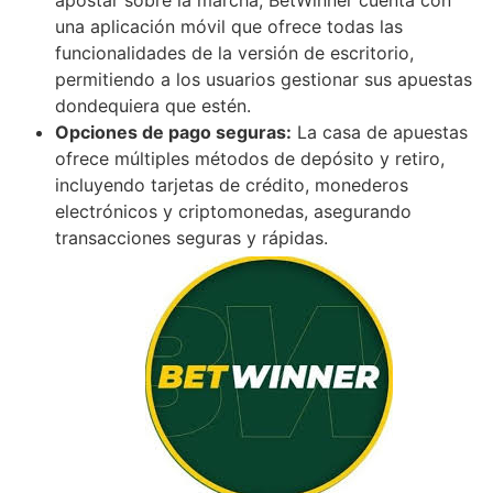
una aplicación móvil que ofrece todas las
funcionalidades de la versión de escritorio,
permitiendo a los usuarios gestionar sus apuestas
dondequiera que estén.
Opciones de pago seguras:
La casa de apuestas
ofrece múltiples métodos de depósito y retiro,
incluyendo tarjetas de crédito, monederos
electrónicos y criptomonedas, asegurando
transacciones seguras y rápidas.