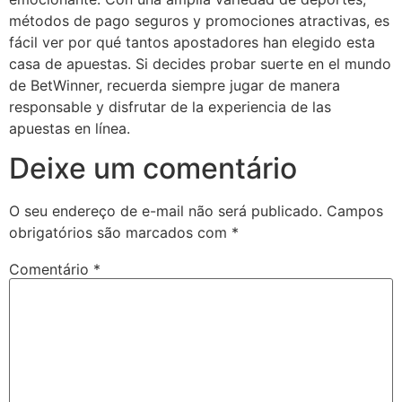
métodos de pago seguros y promociones atractivas, es
fácil ver por qué tantos apostadores han elegido esta
casa de apuestas. Si decides probar suerte en el mundo
de BetWinner, recuerda siempre jugar de manera
responsable y disfrutar de la experiencia de las
apuestas en línea.
Deixe um comentário
O seu endereço de e-mail não será publicado.
Campos
obrigatórios são marcados com
*
Comentário
*