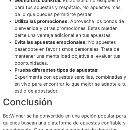
Gestiona tu bankroll:
Establece un presupuesto
para tus apuestas y respétalo. No apuestes más
de lo que puedes permitirte perder.
Utiliza las promociones:
Aprovecha los bonos de
bienvenida y otras promociones. Estas pueden
darte una ventaja adicional en tus apuestas.
Evita las apuestas emocionales:
No apuestes
basándote en favoritismos personales. Trata de
mantener una mentalidad objetiva al evaluar tus
oportunidades.
Prueba diferentes tipos de apuestas:
Experimenta con apuestas sencillas, combinadas y
en vivo para encontrar lo que mejor se adapte a tu
estilo de apostador.
Conclusión
BetWinner se ha convertido en una opción popular para
quienes buscan una plataforma de apuestas confiable y
emocionante. Con una amplia variedad de deportes,