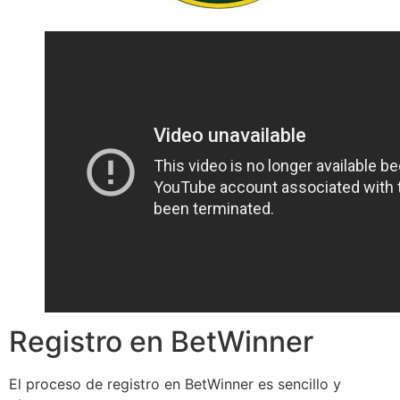
Registro en BetWinner
El proceso de registro en BetWinner es sencillo y