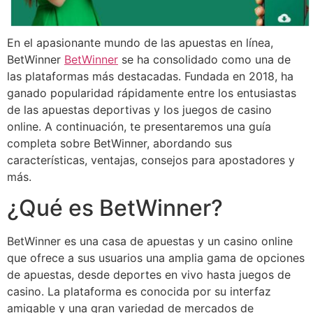
En el apasionante mundo de las apuestas en línea,
BetWinner
BetWinner
se ha consolidado como una de
las plataformas más destacadas. Fundada en 2018, ha
ganado popularidad rápidamente entre los entusiastas
de las apuestas deportivas y los juegos de casino
online. A continuación, te presentaremos una guía
completa sobre BetWinner, abordando sus
características, ventajas, consejos para apostadores y
más.
¿Qué es BetWinner?
BetWinner es una casa de apuestas y un casino online
que ofrece a sus usuarios una amplia gama de opciones
de apuestas, desde deportes en vivo hasta juegos de
casino. La plataforma es conocida por su interfaz
amigable y una gran variedad de mercados de