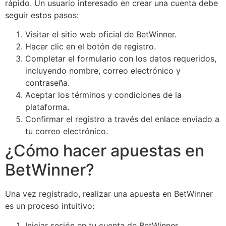
rápido. Un usuario interesado en crear una cuenta debe
seguir estos pasos:
Visitar el sitio web oficial de BetWinner.
Hacer clic en el botón de registro.
Completar el formulario con los datos requeridos,
incluyendo nombre, correo electrónico y
contraseña.
Aceptar los términos y condiciones de la
plataforma.
Confirmar el registro a través del enlace enviado a
tu correo electrónico.
¿Cómo hacer apuestas en
BetWinner?
Una vez registrado, realizar una apuesta en BetWinner
es un proceso intuitivo:
Iniciar sesión en tu cuenta de BetWinner.