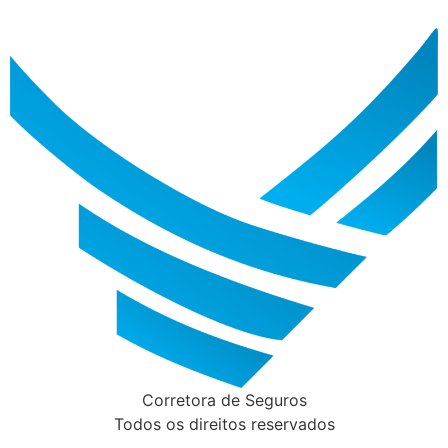
Corretora de Seguros
Todos os direitos reservados