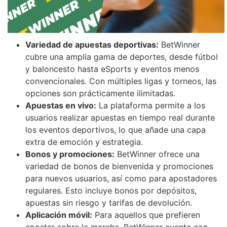
Variedad de apuestas deportivas:
BetWinner
cubre una amplia gama de deportes, desde fútbol
y baloncesto hasta eSports y eventos menos
convencionales. Con múltiples ligas y torneos, las
opciones son prácticamente ilimitadas.
Apuestas en vivo:
La plataforma permite a los
usuarios realizar apuestas en tiempo real durante
los eventos deportivos, lo que añade una capa
extra de emoción y estrategia.
Bonos y promociones:
BetWinner ofrece una
variedad de bonos de bienvenida y promociones
para nuevos usuarios, así como para apostadores
regulares. Esto incluye bonos por depósitos,
apuestas sin riesgo y tarifas de devolución.
Aplicación móvil:
Para aquellos que prefieren
apostar sobre la marcha, BetWinner cuenta con